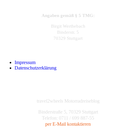
Angaben gemäß § 5 TMG:
Birgit Werthebach
Binderstr. 5
70329 Stuttgart
Impressum
Datenschutzerklärung
travel2wheels Motorradreiseblog
Binderstraße 5, 70329 Stuttgart
Telefon: 0711 / 699 887-55
per E-Mail kontaktieren