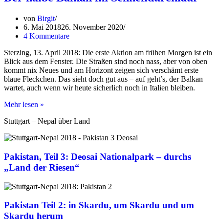
Stück
Norwegen
von
Birgit
im
6. Mai 2018
26. November 2020
Mittelmeer
4 Kommentare
Sterzing, 13. April 2018: Die erste Aktion am frühen Morgen ist ein
Blick aus dem Fenster. Die Straßen sind noch nass, aber von oben
kommt nix Neues und am Horizont zeigen sich verschämt erste
blaue Fleckchen. Das sieht doch gut aus – auf geht’s, der Balkan
wartet, auch wenn wir heute sicherlich noch in Italien bleiben.
Der
Mehr lesen »
halbe
Stuttgart – Nepal über Land
Balkan
im
Schnelldurchlauf
Pakistan, Teil 3: Deosai Nationalpark – durchs
„Land der Riesen“
Pakistan Teil 2: in Skardu, um Skardu und um
Skardu herum