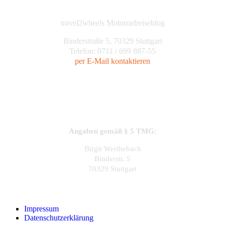
travel2wheels Motorradreiseblog
Binderstraße 5, 70329 Stuttgart
Telefon: 0711 / 699 887-55
per E-Mail kontaktieren
Angaben gemäß § 5 TMG:
Birgit Werthebach
Binderstr. 5
70329 Stuttgart
Impressum
Datenschutzerklärung