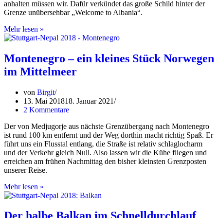
anhalten müssen wir. Dafür verkündet das große Schild hinter der
Grenze unübersehbar „Welcome to Albania“.
Albanien:
Mehr lesen »
So
nah
und
Montenegro – ein kleines Stück Norwegen
doch
im Mittelmeer
ganz
weit
weg
von
Birgit
von
13. Mai 2018
18. Januar 2021
daheim
2 Kommentare
Der von Medjugorje aus nächste Grenzübergang nach Montenegro
ist rund 100 km entfernt und der Weg dorthin macht richtig Spaß. Er
führt uns ein Flusstal entlang, die Straße ist relativ schlaglocharm
und der Verkehr gleich Null. Also lassen wir die Kühe fliegen und
erreichen am frühen Nachmittag den bisher kleinsten Grenzposten
unserer Reise.
Montenegro
Mehr lesen »
–
ein
kleines
Der halbe Balkan im Schnelldurchlauf