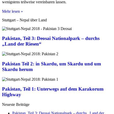
wenigstens teilweise vereinbaren lassen.
Der
Mehr lesen »
Zeppelin,
Stuttgart – Nepal über Land
die
Fähre
und
viele
Pakistan, Teil 3: Deosai Nationalpark – durchs
Motorräder
–
„Land der Riesen“
Motorradtreff
Kornsand
am
Rhein
Pakistan Teil 2: in Skardu, um Skardu und um
Skardu herum
Pakistan, Teil 1: Unterwegs auf dem Karakorum
Highway
Neueste Beiträge
Pakistan, Teil 3: Deosai Nationalpark – durchs „Land der