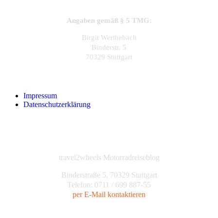
Angaben gemäß § 5 TMG:
Birgit Werthebach
Binderstr. 5
70329 Stuttgart
Impressum
Datenschutzerklärung
travel2wheels Motorradreiseblog
Binderstraße 5, 70329 Stuttgart
Telefon: 0711 / 699 887-55
per E-Mail kontaktieren