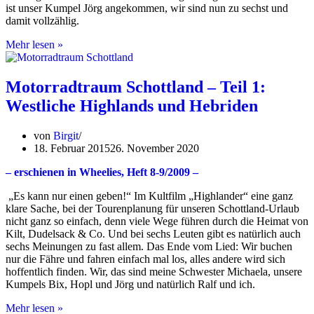
ist unser Kumpel Jörg angekommen, wir sind nun zu sechst und
damit vollzählig.
Motorradtraum
Mehr lesen »
Schottland
–
Teil
Motorradtraum Schottland – Teil 1:
2:
Westliche Highlands und Hebriden
Der
Norden
und
von
Birgit
die
18. Februar 2015
26. November 2020
zentralen
Highlands
– erschienen in Wheelies, Heft 8-9/2009 –
„Es kann nur einen geben!“ Im Kultfilm „Highlander“ eine ganz
klare Sache, bei der Tourenplanung für unseren Schottland-Urlaub
nicht ganz so einfach, denn viele Wege führen durch die Heimat von
Kilt, Dudelsack & Co. Und bei sechs Leuten gibt es natürlich auch
sechs Meinungen zu fast allem. Das Ende vom Lied: Wir buchen
nur die Fähre und fahren einfach mal los, alles andere wird sich
hoffentlich finden. Wir, das sind meine Schwester Michaela, unsere
Kumpels Bix, Hopl und Jörg und natürlich Ralf und ich.
Motorradtraum
Mehr lesen »