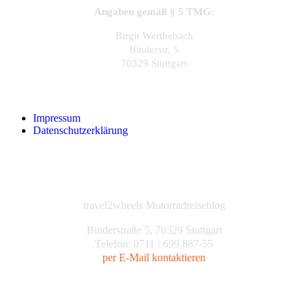
Angaben gemäß § 5 TMG:
Birgit Werthebach
Binderstr. 5
70329 Stuttgart
Impressum
Datenschutzerklärung
travel2wheels Motorradreiseblog
Binderstraße 5, 70329 Stuttgart
Telefon: 0711 / 699 887-55
per E-Mail kontaktieren