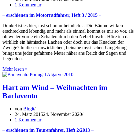
1 Kommentar
– erschienen im Motorradfahrer, Heft 3 / 2015 –
Dunkel ist es hier, fast schon unheimlich… Die Bäume wirken
erschreckend lebendig und mehr als einmal kommt es mir so vor, als
ob weiter vorne ein Schatten durch den Nebel huscht. Höre ich da
wirklich ein hämisches Lachen oder doch nur das Knacken der
Zweige? In dieser unwirklichen, beinahe mystischen Umgebung
bringt uns jeder gefahrene Meter näher ans Reich der Sagen und
Legenden.
Rübezahls
Mehr lesen »
Heimat
–
Riesengebirge
Hart am Wind – Weihnachten im
2012
Barlavento
von
Birgit
24. März 2015
24. November 2020
1 Kommentar
– erschienen im Tourenfahrer, Heft 2/2013 –