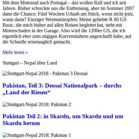
Mit dem Motorrad nach Portugal – das wollen Ralf und ich seit
Jahren. Bisher schreckte uns die Entfernung, aber im Sommer 2007
dann die Chance: Fünf Wochen Urlaub am Stück, wenn nicht jetzt,
wann dann? Einziger Wermutstropfen: Meine geliebte R 80 GS
Basic, die mich bisher auf allen Reisen begleitet hat, steht mit
Motorschaden in der Garage. Also wird die 1200er GS, die ich
eigentlich eher zum zügigen Kurvenräubern angeschafft habe, auf
die Schnelle reisetauglich gemacht.
30
Mehr lesen »
Tage,
Stuttgart – Nepal über Land
8000
km
und
jede
Pakistan, Teil 3: Deosai Nationalpark – durchs
Menge
Spaß
„Land der Riesen“
–
Teil
1:
Pyrenäen
Pakistan Teil 2: in Skardu, um Skardu und um
Skardu herum