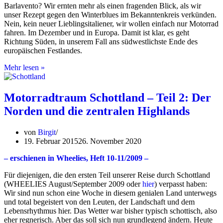
Barlavento? Wir ernten mehr als einen fragenden Blick, als wir
unser Rezept gegen den Winterblues im Bekanntenkreis verkünden.
Nein, kein neuer Lieblingsitaliener, wir wollen einfach nur Motorrad
fahren. Im Dezember und in Europa. Damit ist klar, es geht
Richtung Süden, in unserem Fall ans südwestlichste Ende des
europäischen Festlandes.
Hart
Mehr lesen »
am
Wind
–
Motorradtraum Schottland – Teil 2: Der
Weihnachten
Norden und die zentralen Highlands
im
Barlavento
von
Birgit
19. Februar 2015
26. November 2020
– erschienen in Wheelies, Heft
10-11/2009 –
Für diejenigen, die den ersten Teil unserer Reise durch Schottland
(WHEELIES August/September 2009 oder
hier
) verpasst haben:
Wir sind nun schon eine Woche in diesem genialen Land unterwegs
und total begeistert von den Leuten, der Landschaft und dem
Lebensrhythmus hier. Das Wetter war bisher typisch schottisch, also
eher regnerisch. Aber das soll sich nun grundlegend ändern. Heute