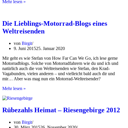
travel2wheels
Mehr lesen »
in
MotorradABENTEUER
5/2015
Die Lieblings-Motorrad-Blogs eines
Weltreisenden
von
Birgit
9. Juni 2015
25. Januar 2020
Mir geht es wie Stefan von How Far Can We Go, ich lese gerne
Motorradblogs. Solche von Motorradfahrern wie du und ich und
natürlich auch die von Weltreisenden wie Stefan, den Krad-
Vagabunden, vielen anderen – und vielleicht bald auch dir und
mir… Aber was mag nun ein Motorrad-Weltreisender?
Die
Mehr lesen »
Lieblings-
Motorrad-
Blogs
eines
Rübezahls Heimat – Riesengebirge 2012
Weltreisenden
von
Birgit
30. März 2015
26. November 2020