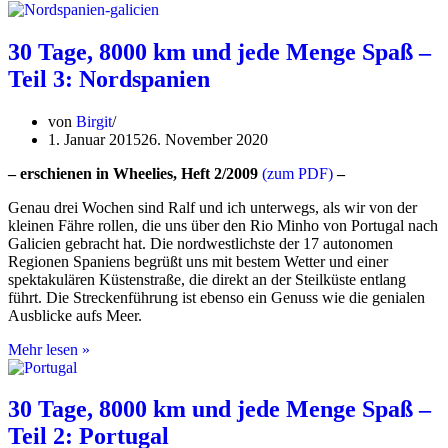
Schottland
–
Teil
30 Tage, 8000 km und jede Menge Spaß –
1:
Teil 3: Nordspanien
Westliche
Highlands
und
von
Birgit
Hebriden
1. Januar 2015
26. November 2020
– erschienen in Wheelies, Heft 2/2009
(zum PDF)
–
Genau drei Wochen sind Ralf und ich unterwegs, als wir von der
kleinen Fähre rollen, die uns über den Rio Minho von Portugal nach
Galicien gebracht hat. Die nordwestlichste der 17 autonomen
Regionen Spaniens begrüßt uns mit bestem Wetter und einer
spektakulären Küstenstraße, die direkt an der Steilküste entlang
führt. Die Streckenführung ist ebenso ein Genuss wie die genialen
Ausblicke aufs Meer.
30
Mehr lesen »
Tage,
8000
km
30 Tage, 8000 km und jede Menge Spaß –
und
Teil 2: Portugal
jede