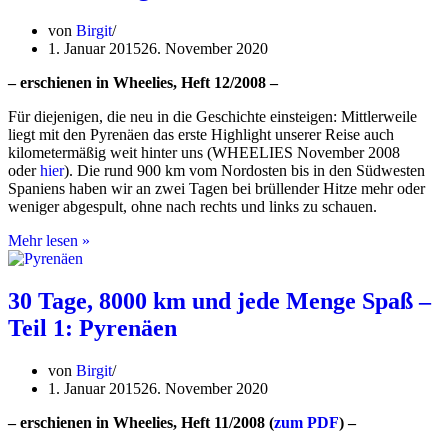
Menge
Spaß
von
Birgit
–
1. Januar 2015
26. November 2020
Teil
3:
– erschienen in Wheelies, Heft 12/2008 –
Nordspanien
Für diejenigen, die neu in die Geschichte einsteigen: Mittlerweile
liegt mit den Pyrenäen das erste Highlight unserer Reise auch
kilometermäßig weit hinter uns (WHEELIES November 2008
oder
hier
). Die rund 900 km vom Nordosten bis in den Südwesten
Spaniens haben wir an zwei Tagen bei brüllender Hitze mehr oder
weniger abgespult, ohne nach rechts und links zu schauen.
30
Mehr lesen »
Tage,
8000
km
30 Tage, 8000 km und jede Menge Spaß –
und
Teil 1: Pyrenäen
jede
Menge
Spaß
von
Birgit
–
1. Januar 2015
26. November 2020
Teil
2:
– erschienen in Wheelies, Heft 11/2008 (
zum PDF
) –
Portugal