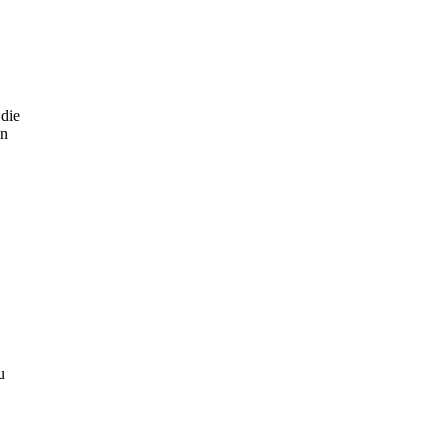
 die
en
u