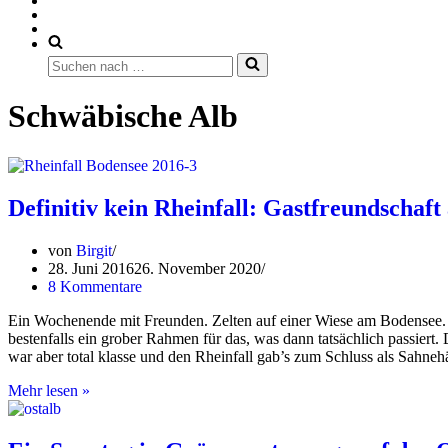
Suchen
nach …
Schwäbische Alb
Definitiv kein Rheinfall: Gastfreundschaft
von
Birgit
28. Juni 2016
26. November 2020
8 Kommentare
Ein Wochenende mit Freunden. Zelten auf einer Wiese am Bodensee.
bestenfalls ein grober Rahmen für das, was dann tatsächlich passiert
war aber total klasse und den Rheinfall gab’s zum Schluss als Sahn
Definitiv
Mehr lesen »
kein
Rheinfall:
Gastfreundschaft