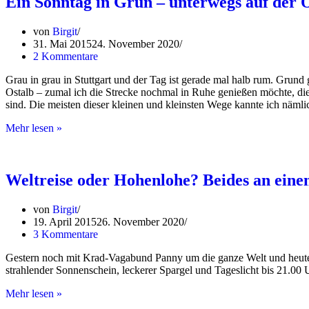
Ein Sonntag in Grün – unterwegs auf der 
auf
Schwäbisch
von
Birgit
31. Mai 2015
24. November 2020
2 Kommentare
Grau in grau in Stuttgart und der Tag ist gerade mal halb rum. Grun
Ostalb – zumal ich die Strecke nochmal in Ruhe genießen möchte, d
sind. Die meisten dieser kleinen und kleinsten Wege kannte ich nämlic
Ein
Mehr lesen »
Sonntag
in
Grün
–
Weltreise oder Hohenlohe? Beides an ein
unterwegs
auf
von
Birgit
der
19. April 2015
26. November 2020
Ostalb
3 Kommentare
Gestern noch mit Krad-Vagabund Panny um die ganze Welt und heut
strahlender Sonnenschein, leckerer Spargel und Tageslicht bis 21.00 U
Weltreise
Mehr lesen »
oder