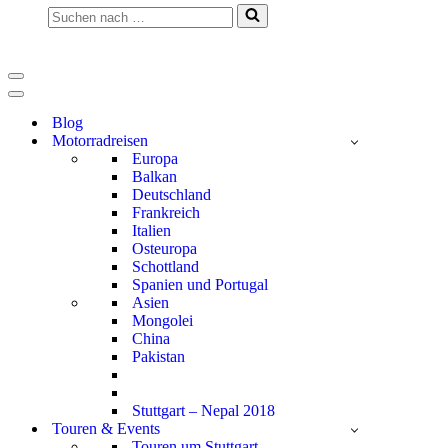
Suchen
nach …
Navigationsmenü
Navigationsmenü
Blog
Motorradreisen
Europa
Balkan
Deutschland
Frankreich
Italien
Osteuropa
Schottland
Spanien und Portugal
Asien
Mongolei
China
Pakistan
Stuttgart – Nepal 2018
Touren & Events
Touren um Stuttgart