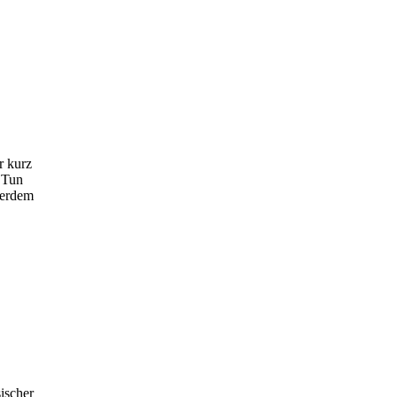
r kurz
 Tun
ßerdem
ischer