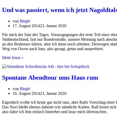
Hohenlohe?
Beides
Und was passiert, wenn ich jetzt Nagoldtal
an
einem
von
Birgit
Wochenende!
17. August 2014
23. Januar 2020
Für mich der Satz des Tages. Vorausgegangen der erste Teil einer 
Süddeutschland, fast nur Bundesstraße, unserer Meinung nach absolut
an den Bodensee fahren, aber ich muss noch arbeiten. Deswegen star
Weg von Owen nach Isny, also gesagt, getan und ausprobiert.
Und
Mehr lesen »
was
passiert,
wenn
ich
Spontane Abendtour ums Haus rum
jetzt
Nagoldtalsperre
von
Birgit
eingebe?
16. August 2014
23. Januar 2020
Eigentlich wollte ich heute gar nicht raus, aber Ralfs Vorschlag ein
Das Navi bleibt ebenso daheim wie sämtliche Karten. Ralf kennt sich 
also fahre ich ihm einfach hinterher und lasse mich überraschen.