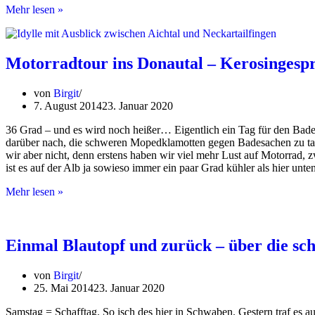
Spontane
Mehr lesen »
Abendtour
ums
Haus
rum
Motorradtour ins Donautal – Kerosingespr
von
Birgit
7. August 2014
23. Januar 2020
36 Grad – und es wird noch heißer… Eigentlich ein Tag für den Bade
darüber nach, die schweren Mopedklamotten gegen Badesachen zu ta
wir aber nicht, denn erstens haben wir viel mehr Lust auf Motorrad
ist es auf der Alb ja sowieso immer ein paar Grad kühler als hier unten
Motorradtour
Mehr lesen »
ins
Donautal
–
Kerosingespräche
Einmal Blautopf und zurück – über die sc
inklusive
von
Birgit
25. Mai 2014
23. Januar 2020
Samstag = Schafftag. So isch des hier in Schwaben. Gestern traf es 