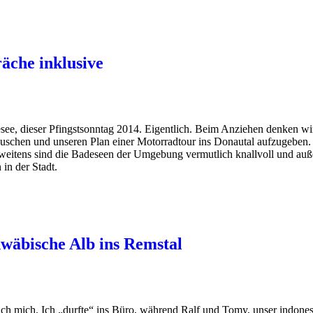
äche inklusive
see, dieser Pfingstsonntag 2014. Eigentlich. Beim Anziehen denken wi
uschen und unseren Plan einer Motorradtour ins Donautal aufzugeben.
, zweitens sind die Badeseen der Umgebung vermutlich knallvoll und au
 in der Stadt.
hwäbische Alb ins Remstal
auch mich. Ich „durfte“ ins Büro, während Ralf und Tomy, unser indones