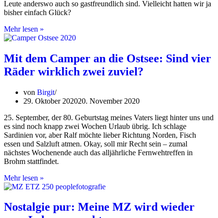
Leute anderswo auch so gastfreundlich sind. Vielleicht hatten wir ja
bisher einfach Glück?
Pakistan,
Mehr lesen »
Teil
3:
Deosai
Mit dem Camper an die Ostsee: Sind vier
Nationalpark
Räder wirklich zwei zuviel?
–
durchs
„Land
von
Birgit
der
29. Oktober 2020
20. November 2020
Riesen“
25. September, der 80. Geburtstag meines Vaters liegt hinter uns und
es sind noch knapp zwei Wochen Urlaub übrig. Ich schlage
Sardinien vor, aber Ralf möchte lieber Richtung Norden, Fisch
essen und Salzluft atmen. Okay, soll mir Recht sein – zumal
nächstes Wochenende auch das alljährliche Fernwehtreffen in
Brohm stattfindet.
Mit
Mehr lesen »
dem
Camper
an
Nostalgie pur: Meine MZ wird wieder
die