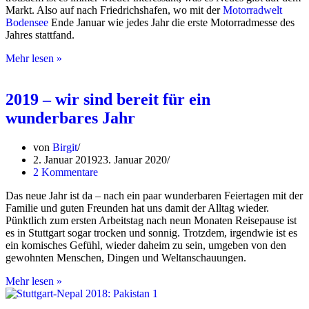
Markt. Also auf nach Friedrichshafen, wo mit der
Motorradwelt
Bodensee
Ende Januar wie jedes Jahr die erste Motorradmesse des
Jahres stattfand.
Motorradwelt
Mehr lesen »
Bodensee
2019
–
2019 – wir sind bereit für ein
was
wunderbares Jahr
gibt’s
Neues?
von
Birgit
2. Januar 2019
23. Januar 2020
2 Kommentare
Das neue Jahr ist da – nach ein paar wunderbaren Feiertagen mit der
Familie und guten Freunden hat uns damit der Alltag wieder.
Pünktlich zum ersten Arbeitstag nach neun Monaten Reisepause ist
es in Stuttgart sogar trocken und sonnig. Trotzdem, irgendwie ist es
ein komisches Gefühl, wieder daheim zu sein, umgeben von den
gewohnten Menschen, Dingen und Weltanschauungen.
2019
Mehr lesen »
–
wir