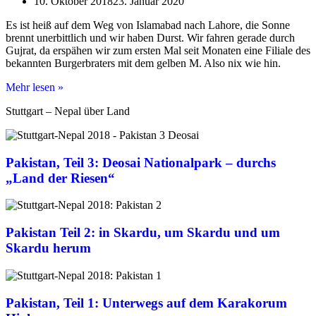
10. Oktober 2018
23. Januar 2020
Es ist heiß auf dem Weg von Islamabad nach Lahore, die Sonne
brennt unerbittlich und wir haben Durst. Wir fahren gerade durch
Gujrat, da erspähen wir zum ersten Mal seit Monaten eine Filiale des
bekannten Burgerbraters mit dem gelben M. Also nix wie hin.
Eine
Mehr lesen »
kleine
Stuttgart – Nepal über Land
Anekdote
aus
Gujrat,
Pakistan
Pakistan, Teil 3: Deosai Nationalpark – durchs
„Land der Riesen“
Pakistan Teil 2: in Skardu, um Skardu und um
Skardu herum
Pakistan, Teil 1: Unterwegs auf dem Karakorum