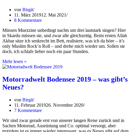
Etna
–
von
Birgit
oder
11. März 2019
12. Mai 2021
doch
8 Kommentare
nicht?
Müssen Muezzine unbedingt nachts um drei lautstark singen? Hier
in Skardu müssen sie, und zwar alle gleichzeitig. Beim ersten Allah
Akbar sitze ich senkrecht im Bett, realisiere, was ich da höre – it’s
only Muslim Rock’n Roll – und drehe mich wieder um. Sollen sie
doch, ich schlafe lieber noch ein paar Stunden.
Pakistan
Mehr lesen »
Teil
2:
in
Motorradwelt Bodensee 2019 – was gibt’s
Skardu,
Neues?
um
Skardu
und
von
Birgit
um
11. Februar 2019
26. November 2020
Skardu
7 Kommentare
herum
Wir sind zwar gerade erst von unserer langen Reise zurück und in
Sachen Motorrad, Ausrüstung und Co. optimal versorgt, aber
trotzdem ist es immer wieder interessant, was es Neues gibt auf dem