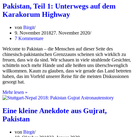
sind
Pakistan, Teil 1: Unterwegs auf dem
bereit
Karakorum Highway
für
ein
wunderbares
von
Birgit
Jahr
9. November 2018
27. November 2020
7 Kommentare
Welcome to Pakistan – die Menschen auf dieser Seite des
chinesisch-pakistanischen Grenzzauns scheinen sich wirklich zu
freuen, dass wir da sind. Wir schauen in viele strahlende Gesichter,
schütteln noch mehr Hände und alle heißen uns überschwenglich
willkommen. Kaum zu glauben, dass wir gerade das Land betreten
haben, das im Vorfeld unserer Reise für die meisten Diskussionen
gesorgt hat.
Pakistan,
Mehr lesen »
Teil
1:
Unterwegs
Eine kleine Anekdote aus Gujrat,
auf
Pakistan
dem
Karakorum
Highway
von
Birgit