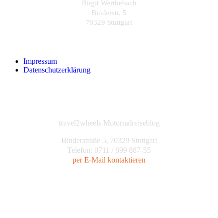
Birgit Werthebach
Binderstr. 5
70329 Stuttgart
Impressum
Datenschutzerklärung
travel2wheels Motorradreiseblog
Binderstraße 5, 70329 Stuttgart
Telefon: 0711 / 699 887-55
per E-Mail kontaktieren