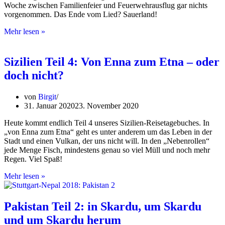
Woche zwischen Familienfeier und Feuerwehrausflug gar nichts
vorgenommen. Das Ende vom Lied? Sauerland!
Sauerland:
Mehr lesen »
auch
Plan
B
Sizilien Teil 4: Von Enna zum Etna – oder
kann
doch nicht?
richtig
Urlaub
sein
von
Birgit
31. Januar 2020
23. November 2020
Heute kommt endlich Teil 4 unseres Sizilien-Reisetagebuches. In
„von Enna zum Etna“ geht es unter anderem um das Leben in der
Stadt und einen Vulkan, der uns nicht will. In den „Nebenrollen“
jede Menge Fisch, mindestens genau so viel Müll und noch mehr
Regen. Viel Spaß!
Sizilien
Mehr lesen »
Teil
4:
Von
Pakistan Teil 2: in Skardu, um Skardu
Enna
und um Skardu herum
zum