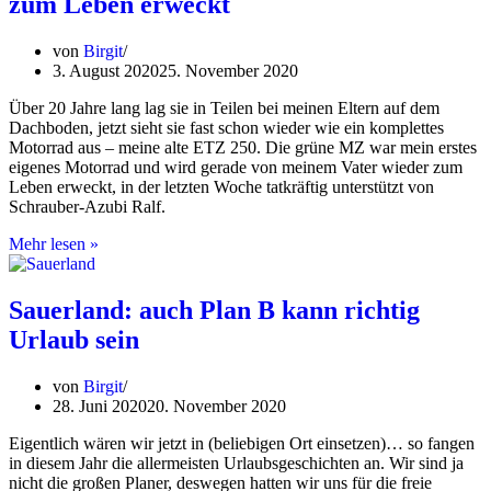
zum Leben erweckt
Ostsee:
Sind
vier
von
Birgit
Räder
3. August 2020
25. November 2020
wirklich
zwei
Über 20 Jahre lang lag sie in Teilen bei meinen Eltern auf dem
zuviel?
Dachboden, jetzt sieht sie fast schon wieder wie ein komplettes
Motorrad aus – meine alte ETZ 250. Die grüne MZ war mein erstes
eigenes Motorrad und wird gerade von meinem Vater wieder zum
Leben erweckt, in der letzten Woche tatkräftig unterstützt von
Schrauber-Azubi Ralf.
Nostalgie
Mehr lesen »
pur:
Meine
MZ
Sauerland: auch Plan B kann richtig
wird
Urlaub sein
wieder
zum
Leben
von
Birgit
erweckt
28. Juni 2020
20. November 2020
Eigentlich wären wir jetzt in (beliebigen Ort einsetzen)… so fangen
in diesem Jahr die allermeisten Urlaubsgeschichten an. Wir sind ja
nicht die großen Planer, deswegen hatten wir uns für die freie