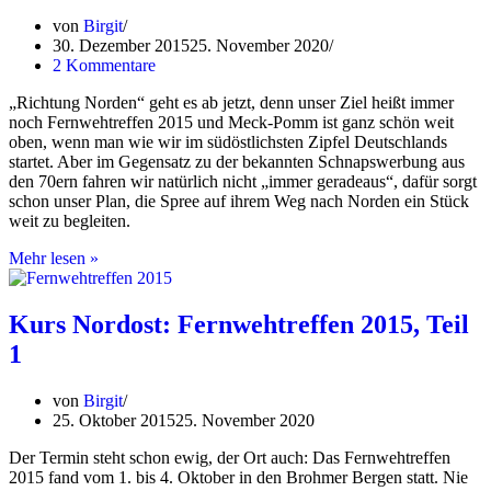
ganz
weit
von
Birgit
weg
30. Dezember 2015
25. November 2020
2 Kommentare
„Richtung Norden“ geht es ab jetzt, denn unser Ziel heißt immer
noch Fernwehtreffen 2015 und Meck-Pomm ist ganz schön weit
oben, wenn man wie wir im südöstlichsten Zipfel Deutschlands
startet. Aber im Gegensatz zu der bekannten Schnapswerbung aus
den 70ern fahren wir natürlich nicht „immer geradeaus“, dafür sorgt
schon unser Plan, die Spree auf ihrem Weg nach Norden ein Stück
weit zu begleiten.
Kurs
Mehr lesen »
Nordost:
Fernwehtreffen
2015,
Kurs Nordost: Fernwehtreffen 2015, Teil
Teil
1
2
von
Birgit
25. Oktober 2015
25. November 2020
Der Termin steht schon ewig, der Ort auch: Das Fernwehtreffen
2015 fand vom 1. bis 4. Oktober in den Brohmer Bergen statt. Nie