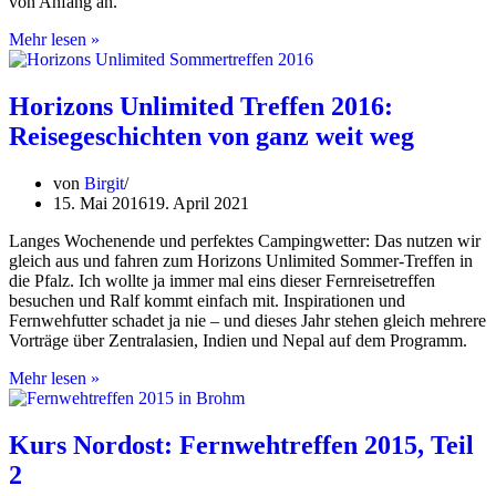
von Anfang an.
Definitiv
Mehr lesen »
kein
Rheinfall:
Gastfreundschaft
Horizons Unlimited Treffen 2016:
auf
Reisegeschichten von ganz weit weg
Schwäbisch
von
Birgit
15. Mai 2016
19. April 2021
Langes Wochenende und perfektes Campingwetter: Das nutzen wir
gleich aus und fahren zum Horizons Unlimited Sommer-Treffen in
die Pfalz. Ich wollte ja immer mal eins dieser Fernreisetreffen
besuchen und Ralf kommt einfach mit. Inspirationen und
Fernwehfutter schadet ja nie – und dieses Jahr stehen gleich mehrere
Vorträge über Zentralasien, Indien und Nepal auf dem Programm.
Horizons
Mehr lesen »
Unlimited
Treffen
2016:
Kurs Nordost: Fernwehtreffen 2015, Teil
Reisegeschichten
2
von