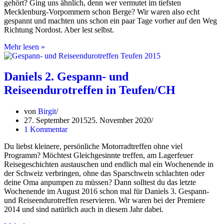
gehört? Ging uns ähnlich, denn wer vermutet im tiefsten
Mecklenburg-Vorpommern schon Berge? Wir waren also echt
gespannt und machten uns schon ein paar Tage vorher auf den Weg
Richtung Nordost. Aber lest selbst.
Kurs
Mehr lesen »
Nordost:
Fernwehtreffen
2015,
Daniels 2. Gespann- und
Teil
Reiseendurotreffen in Teufen/CH
1
von
Birgit
27. September 2015
25. November 2020
1 Kommentar
Du liebst kleinere, persönliche Motorradtreffen ohne viel
Programm? Möchtest Gleichgesinnte treffen, am Lagerfeuer
Reisegeschichten austauschen und endlich mal ein Wochenende in
der Schweiz verbringen, ohne das Sparschwein schlachten oder
deine Oma anpumpen zu müssen? Dann solltest du das letzte
Wochenende im August 2016 schon mal für Daniels 3. Gespann-
und Reiseendurotreffen reservieren. Wir waren bei der Premiere
2014 und sind natürlich auch in diesem Jahr dabei.