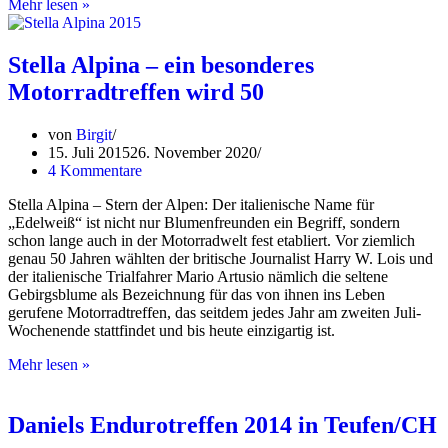
Daniels
Mehr lesen »
2.
Gespann-
und
Stella Alpina – ein besonderes
Reiseendurotreffen
Motorradtreffen wird 50
in
Teufen/CH
von
Birgit
15. Juli 2015
26. November 2020
4 Kommentare
Stella Alpina – Stern der Alpen: Der italienische Name für
„Edelweiß“ ist nicht nur Blumenfreunden ein Begriff, sondern
schon lange auch in der Motorradwelt fest etabliert. Vor ziemlich
genau 50 Jahren wählten der britische Journalist Harry W. Lois und
der italienische Trialfahrer Mario Artusio nämlich die seltene
Gebirgsblume als Bezeichnung für das von ihnen ins Leben
gerufene Motorradtreffen, das seitdem jedes Jahr am zweiten Juli-
Wochenende stattfindet und bis heute einzigartig ist.
Stella
Mehr lesen »
Alpina
–
ein
Daniels Endurotreffen 2014 in Teufen/CH
besonderes