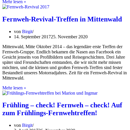
Leise
Mehr lesen »
rieselt
der
Schnee:
Fernweh-Revival-Treffen in Mittenwald
Fernweh-
Nikolaustreffen
von
Birgit
2017
14. September 2017
25. November 2020
Mittenwald, Mitte Oktober 2014 – das legendäre erste Treffen der
Fernweh-Gruppe. Endlich bekamen die Nasen aus Facebook ein
Gesicht jenseits von Profilbildern und Reisegeschichten. Drei Jahre
später sind Freundschaften entstanden, die wir nicht mehr missen
möchten, und die kleinen und großen Fernweh-Treffen sind fester
Bestandteil unseres Motorradjahres. Zeit für ein Fernweh-Revival in
Mittenwald.
Fernweh-
Mehr lesen »
Revival-
Treffen
in
Frühling – check! Fernweh – check! Auf
Mittenwald
zum Frühlings-Fernwehtreffen!
von
Birgit