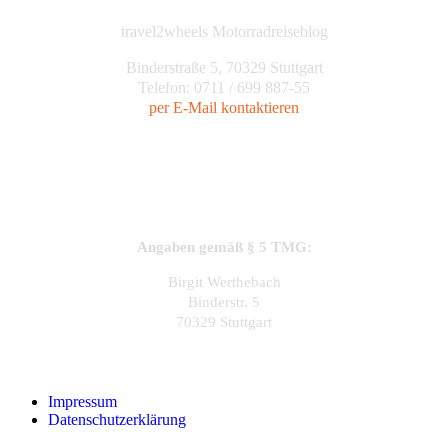
travel2wheels Motorradreiseblog
Binderstraße 5, 70329 Stuttgart
Telefon: 0711 / 699 887-55
per E-Mail kontaktieren
Angaben gemäß § 5 TMG:
Birgit Werthebach
Binderstr. 5
70329 Stuttgart
Impressum
Datenschutzerklärung