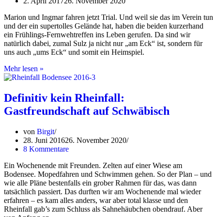
2. April 2017
26. November 2020
Marion und Ingmar fahren jetzt Trial. Und weil sie das im Verein tun
und der ein supertolles Gelände hat, haben die beiden kurzerhand
ein Frühlings-Fernwehtreffen ins Leben gerufen. Da sind wir
natürlich dabei, zumal Sulz ja nicht nur „am Eck“ ist, sondern für
uns auch „ums Eck“ und somit ein Heimspiel.
Frühling
Mehr lesen »
–
check!
Fernweh
Definitiv kein Rheinfall:
–
Gastfreundschaft auf Schwäbisch
check!
Auf
zum
von
Birgit
Frühlings-
28. Juni 2016
26. November 2020
Fernwehtreffen!
8 Kommentare
Ein Wochenende mit Freunden. Zelten auf einer Wiese am
Bodensee. Mopedfahren und Schwimmen gehen. So der Plan – und
wie alle Pläne bestenfalls ein grober Rahmen für das, was dann
tatsächlich passiert. Das durften wir am Wochenende mal wieder
erfahren – es kam alles anders, war aber total klasse und den
Rheinfall gab’s zum Schluss als Sahnehäubchen obendrauf. Aber