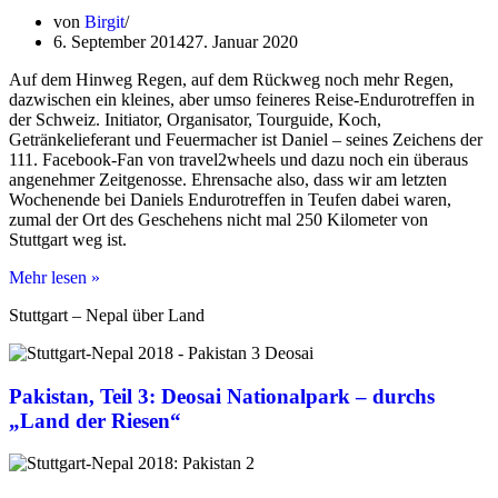
Motorradtreffen
von
Birgit
wird
6. September 2014
27. Januar 2020
50
Auf dem Hinweg Regen, auf dem Rückweg noch mehr Regen,
dazwischen ein kleines, aber umso feineres Reise-Endurotreffen in
der Schweiz. Initiator, Organisator, Tourguide, Koch,
Getränkelieferant und Feuermacher ist Daniel – seines Zeichens der
111. Facebook-Fan von travel2wheels und dazu noch ein überaus
angenehmer Zeitgenosse. Ehrensache also, dass wir am letzten
Wochenende bei Daniels Endurotreffen in Teufen dabei waren,
zumal der Ort des Geschehens nicht mal 250 Kilometer von
Stuttgart weg ist.
Daniels
Mehr lesen »
Endurotreffen
Stuttgart – Nepal über Land
2014
in
Teufen/CH
Pakistan, Teil 3: Deosai Nationalpark – durchs
„Land der Riesen“