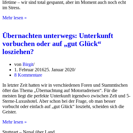
lifetime – wir sind total gespannt, aber im Moment auch noch echt
im Stress.
Der
Mehr lesen »
Countdown
läuft
–
Übernachten unterwegs: Unterkunft
Nepal,
vorbuchen oder auf „gut Glück“
wir
kommen
losziehen?
von
Birgit
1. Februar 2016
25. Januar 2020
8 Kommentare
In letzter Zeit hatten wir in verschiedenen Foren und Stammtischen
öfter das Thema „Übernachtung auf Motorradreisen“. Für die
meisten liegt die perfekte Unterkunft irgendwo zwischen Zelt und 5-
Sterne-Luxushotel. Aber schon bei der Frage, ob man besser
vorbucht oder einfach auf „gut Glück“ loszieht, scheiden sich die
Geister.
Übernachten
Mehr lesen »
unterwegs:
Stuttgart – Nepal über Land
Unterkunft