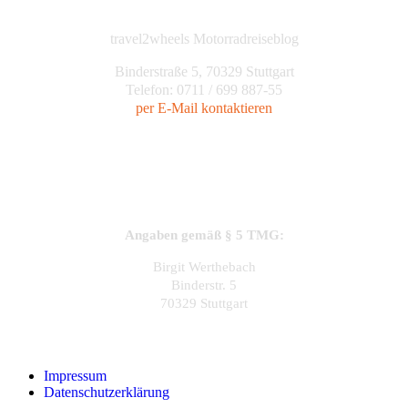
travel2wheels Motorradreiseblog
Binderstraße 5, 70329 Stuttgart
Telefon: 0711 / 699 887-55
per E-Mail kontaktieren
Angaben gemäß § 5 TMG:
Birgit Werthebach
Binderstr. 5
70329 Stuttgart
Impressum
Datenschutzerklärung