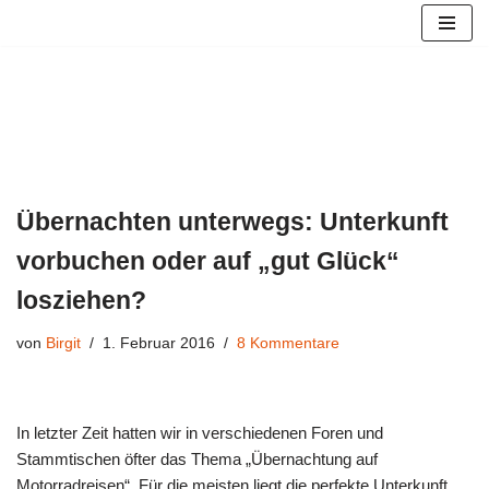
Zum
Inhalt
springen
Übernachten unterwegs: Unterkunft
vorbuchen oder auf „gut Glück“
losziehen?
von
Birgit
1. Februar 2016
8 Kommentare
In letzter Zeit hatten wir in verschiedenen Foren und
Stammtischen öfter das Thema „Übernachtung auf
Motorradreisen“. Für die meisten liegt die perfekte Unterkunft