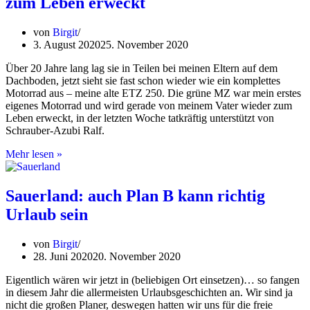
zum Leben erweckt
Ostsee:
Sind
vier
von
Birgit
Räder
3. August 2020
25. November 2020
wirklich
zwei
Über 20 Jahre lang lag sie in Teilen bei meinen Eltern auf dem
zuviel?
Dachboden, jetzt sieht sie fast schon wieder wie ein komplettes
Motorrad aus – meine alte ETZ 250. Die grüne MZ war mein erstes
eigenes Motorrad und wird gerade von meinem Vater wieder zum
Leben erweckt, in der letzten Woche tatkräftig unterstützt von
Schrauber-Azubi Ralf.
Nostalgie
Mehr lesen »
pur:
Meine
MZ
Sauerland: auch Plan B kann richtig
wird
Urlaub sein
wieder
zum
Leben
von
Birgit
erweckt
28. Juni 2020
20. November 2020
Eigentlich wären wir jetzt in (beliebigen Ort einsetzen)… so fangen
in diesem Jahr die allermeisten Urlaubsgeschichten an. Wir sind ja
nicht die großen Planer, deswegen hatten wir uns für die freie