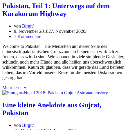
sind
Pakistan, Teil 1: Unterwegs auf dem
bereit
Karakorum Highway
für
ein
wunderbares
von
Birgit
Jahr
9. November 2018
27. November 2020
7 Kommentare
Welcome to Pakistan – die Menschen auf dieser Seite des
chinesisch-pakistanischen Grenzzauns scheinen sich wirklich zu
freuen, dass wir da sind. Wir schauen in viele strahlende Gesichter,
schütteln noch mehr Hände und alle heißen uns überschwenglich
willkommen. Kaum zu glauben, dass wir gerade das Land betreten
haben, das im Vorfeld unserer Reise für die meisten Diskussionen
gesorgt hat.
Pakistan,
Mehr lesen »
Teil
1:
Unterwegs
Eine kleine Anekdote aus Gujrat,
auf
Pakistan
dem
Karakorum
Highway
von
Birgit