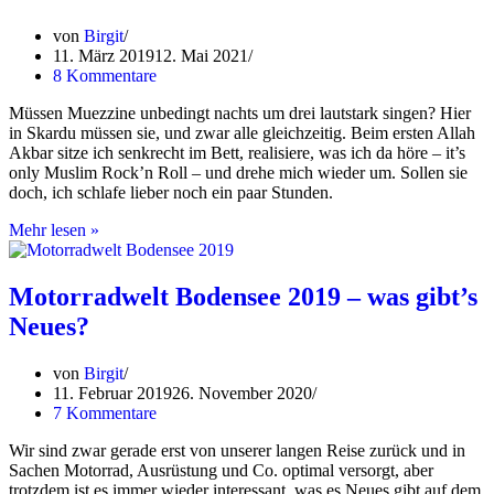
Etna
–
von
Birgit
oder
11. März 2019
12. Mai 2021
doch
8 Kommentare
nicht?
Müssen Muezzine unbedingt nachts um drei lautstark singen? Hier
in Skardu müssen sie, und zwar alle gleichzeitig. Beim ersten Allah
Akbar sitze ich senkrecht im Bett, realisiere, was ich da höre – it’s
only Muslim Rock’n Roll – und drehe mich wieder um. Sollen sie
doch, ich schlafe lieber noch ein paar Stunden.
Pakistan
Mehr lesen »
Teil
2:
in
Motorradwelt Bodensee 2019 – was gibt’s
Skardu,
Neues?
um
Skardu
und
von
Birgit
um
11. Februar 2019
26. November 2020
Skardu
7 Kommentare
herum
Wir sind zwar gerade erst von unserer langen Reise zurück und in
Sachen Motorrad, Ausrüstung und Co. optimal versorgt, aber
trotzdem ist es immer wieder interessant, was es Neues gibt auf dem