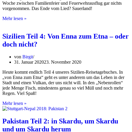
Woche zwischen Familienfeier und Feuerwehrausflug gar nichts
vorgenommen. Das Ende vom Lied? Sauerland!
Sauerland:
Mehr lesen »
auch
Plan
B
Sizilien Teil 4: Von Enna zum Etna – oder
kann
doch nicht?
richtig
Urlaub
sein
von
Birgit
31. Januar 2020
23. November 2020
Heute kommt endlich Teil 4 unseres Sizilien-Reisetagebuches. In
„von Enna zum Etna“ geht es unter anderem um das Leben in der
Stadt und einen Vulkan, der uns nicht will. In den „Nebenrollen“
jede Menge Fisch, mindestens genau so viel Müll und noch mehr
Regen. Viel Spaß!
Sizilien
Mehr lesen »
Teil
4:
Von
Pakistan Teil 2: in Skardu, um Skardu
Enna
und um Skardu herum
zum