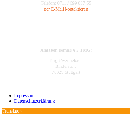
Telefon: 0711 / 699 887-55
per E-Mail kontaktieren
Angaben gemäß § 5 TMG:
Birgit Werthebach
Binderstr. 5
70329 Stuttgart
Impressum
Datenschutzerklärung
Translate »