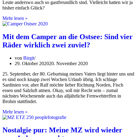
Leute anderswo auch so gastfreundlich sind. Vielleicht hatten wir ja
bisher einfach Glück?
Pakistan,
Mehr lesen »
Teil
3:
Deosai
Mit dem Camper an die Ostsee: Sind vier
Nationalpark
Räder wirklich zwei zuviel?
–
durchs
„Land
von
Birgit
der
29. Oktober 2020
20. November 2020
Riesen“
25. September, der 80. Geburtstag meines Vaters liegt hinter uns und
es sind noch knapp zwei Wochen Urlaub übrig. Ich schlage
Sardinien vor, aber Ralf möchte lieber Richtung Norden, Fisch
essen und Salzluft atmen. Okay, soll mir Recht sein – zumal
nächstes Wochenende auch das alljährliche Fernwehtreffen in
Brohm stattfindet.
Mit
Mehr lesen »
dem
Camper
an
Nostalgie pur: Meine MZ wird wieder
die