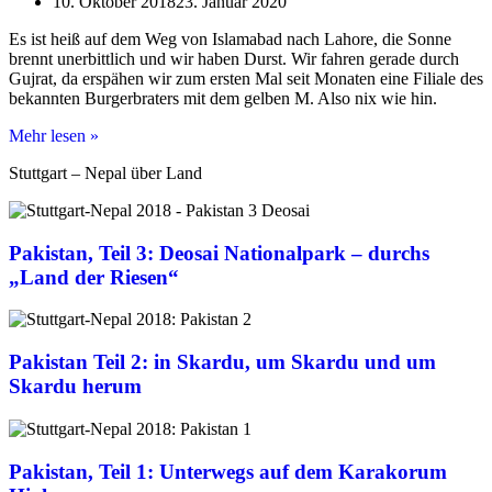
10. Oktober 2018
23. Januar 2020
Es ist heiß auf dem Weg von Islamabad nach Lahore, die Sonne
brennt unerbittlich und wir haben Durst. Wir fahren gerade durch
Gujrat, da erspähen wir zum ersten Mal seit Monaten eine Filiale des
bekannten Burgerbraters mit dem gelben M. Also nix wie hin.
Eine
Mehr lesen »
kleine
Stuttgart – Nepal über Land
Anekdote
aus
Gujrat,
Pakistan
Pakistan, Teil 3: Deosai Nationalpark – durchs
„Land der Riesen“
Pakistan Teil 2: in Skardu, um Skardu und um
Skardu herum
Pakistan, Teil 1: Unterwegs auf dem Karakorum