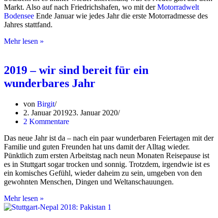
Markt. Also auf nach Friedrichshafen, wo mit der
Motorradwelt
Bodensee
Ende Januar wie jedes Jahr die erste Motorradmesse des
Jahres stattfand.
Motorradwelt
Mehr lesen »
Bodensee
2019
–
2019 – wir sind bereit für ein
was
wunderbares Jahr
gibt’s
Neues?
von
Birgit
2. Januar 2019
23. Januar 2020
2 Kommentare
Das neue Jahr ist da – nach ein paar wunderbaren Feiertagen mit der
Familie und guten Freunden hat uns damit der Alltag wieder.
Pünktlich zum ersten Arbeitstag nach neun Monaten Reisepause ist
es in Stuttgart sogar trocken und sonnig. Trotzdem, irgendwie ist es
ein komisches Gefühl, wieder daheim zu sein, umgeben von den
gewohnten Menschen, Dingen und Weltanschauungen.
2019
Mehr lesen »
–
wir