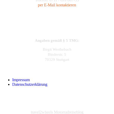
per E-Mail kontaktieren
Angaben gemäß § 5 TMG:
Birgit Werthebach
Binderstr. 5
70329 Stuttgart
Impressum
Datenschutzerklärung
travel2wheels Motorradreiseblog