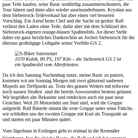
paar Teile kaufen, seine Basic notdürftig zusammenschustern, die
Tour fahren und dann alles wieder auseinanderbauen. Krystian aus
dem Siebenrock-Teileverkauf hat aber einen viel besseren
Vorschlag. Ein Anruf beim Chef und die Sache ist geritzt: Ralf
verlässt den Laden ohne Teile, dafür aber mit dem Schlüssel des
Siebenrock-eigenen orange-blauen Spaßmobils. An dieser Stelle
daher ein ganz herzliches Dankeschön an Jochen Siebenrock für die
überaus großzügige Leihgabe seiner Vorführ-GS 2.
1070 Kubik, 80 PS, 197 Kilo – die Siebenrock GS 2 ist
ein Spaßmobil vom Allerfeinsten.
Da ich den Samstag Nachmittag nutze, meine Basic zu putzen,
kommen wir am Sonntag Morgen mit zwei glänzend sauberen
Mopeds am Treffpunkt an. Trotz des grauen Wetters mit teilweise
noch nassen Straßen sind die bereits Anwesenden bestens gelaunt.
Wir begrüßen alte Bekannte und entdecken auch ein paar neue
Gesichter. Weil 20 Motorräder am Start sind, wird die Gruppe
aufgeteilt. Ralf Bäuerle nimmt die erste Gruppe unter seine Fittiche,
wir schließen uns der zweiten Gruppe mit Kurt als Tourguide an
und starten ein paar Minuten später.
Vom Jägerhaus in Esslingen geht es erstmal in die Remstäler