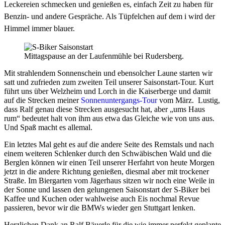
Leckereien schmecken und genießen es, einfach Zeit zu haben für
Benzin- und andere Gespräche. Als Tüpfelchen auf dem i wird der
Himmel immer blauer.
Mittagspause an der Laufenmühle bei Rudersberg.
Mit strahlendem Sonnenschein und ebensolcher Laune starten wir
satt und zufrieden zum zweiten Teil unserer Saisonstart-Tour. Kurt
führt uns über Welzheim und Lorch in die Kaiserberge und damit
auf die Strecken meiner
Sonnenuntergangs-Tour
vom März. Lustig,
dass Ralf genau diese Strecken ausgesucht hat, aber „ums Haus
rum“ bedeutet halt von ihm aus etwa das Gleiche wie von uns aus.
Und Spaß macht es allemal.
Ein letztes Mal geht es auf die andere Seite des Remstals und nach
einem weiteren Schlenker durch den Schwäbischen Wald und die
Berglen können wir einen Teil unserer Herfahrt von heute Morgen
jetzt in die andere Richtung genießen, diesmal aber mit trockener
Straße. Im Biergarten vom Jägerhaus sitzen wir noch eine Weile in
der Sonne und lassen den gelungenen Saisonstart der S-Biker bei
Kaffee und Kuchen oder wahlweise auch Eis nochmal Revue
passieren, bevor wir die BMWs wieder gen Stuttgart lenken.
Herzlichen Dank an Ralf Bäuerle für die wie immer perfekt geplante