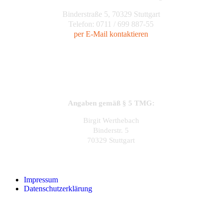
Binderstraße 5, 70329 Stuttgart
Telefon: 0711 / 699 887-55
per E-Mail kontaktieren
Angaben gemäß § 5 TMG:
Birgit Werthebach
Binderstr. 5
70329 Stuttgart
Impressum
Datenschutzerklärung