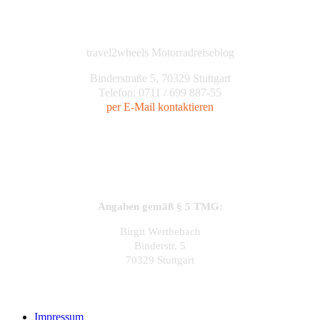
travel2wheels Motorradreiseblog
Binderstraße 5, 70329 Stuttgart
Telefon: 0711 / 699 887-55
per E-Mail kontaktieren
Angaben gemäß § 5 TMG:
Birgit Werthebach
Binderstr. 5
70329 Stuttgart
Impressum