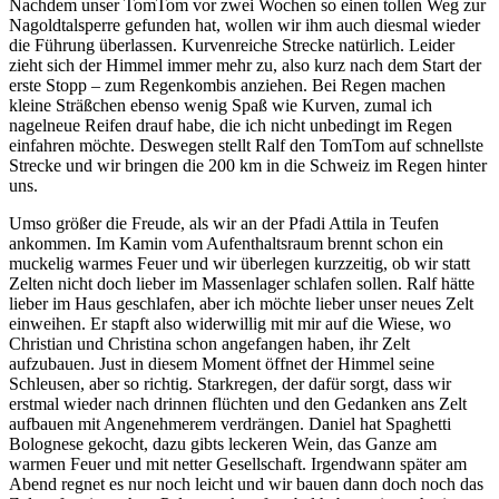
Nachdem unser TomTom vor zwei Wochen so einen tollen Weg zur
Nagoldtalsperre gefunden hat, wollen wir ihm auch diesmal wieder
die Führung überlassen. Kurvenreiche Strecke natürlich. Leider
zieht sich der Himmel immer mehr zu, also kurz nach dem Start der
erste Stopp – zum Regenkombis anziehen. Bei Regen machen
kleine Sträßchen ebenso wenig Spaß wie Kurven, zumal ich
nagelneue Reifen drauf habe, die ich nicht unbedingt im Regen
einfahren möchte. Deswegen stellt Ralf den TomTom auf schnellste
Strecke und wir bringen die 200 km in die Schweiz im Regen hinter
uns.
Umso größer die Freude, als wir an der Pfadi Attila in Teufen
ankommen. Im Kamin vom Aufenthaltsraum brennt schon ein
muckelig warmes Feuer und wir überlegen kurzzeitig, ob wir statt
Zelten nicht doch lieber im Massenlager schlafen sollen. Ralf hätte
lieber im Haus geschlafen, aber ich möchte lieber unser neues Zelt
einweihen. Er stapft also widerwillig mit mir auf die Wiese, wo
Christian und Christina schon angefangen haben, ihr Zelt
aufzubauen. Just in diesem Moment öffnet der Himmel seine
Schleusen, aber so richtig. Starkregen, der dafür sorgt, dass wir
erstmal wieder nach drinnen flüchten und den Gedanken ans Zelt
aufbauen mit Angenehmerem verdrängen. Daniel hat Spaghetti
Bolognese gekocht, dazu gibts leckeren Wein, das Ganze am
warmen Feuer und mit netter Gesellschaft. Irgendwann später am
Abend regnet es nur noch leicht und wir bauen dann doch noch das