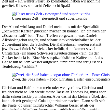
Zelt auf – ein wahrer Palast, so komfortabel haben wir noch nie
gezeltet. Klasse, so macht Zelten echt Spaß!
Unser neues Zelt – riesengroß und superluxuriös
Der Abend wird lang und Daniel meint, uns mit der Spezialität
„Schweizer Kaffee“ glücklich machen zu können. Ich bin nach der
„Essacher Luft“ beim Tesch Treffen vorgewarnt, was Daniels
Alkoholangebot angeht, und schaue ihm vorsichtshalber bei der
Zubereitung über die Schulter. Die Kaffeetassen werden erst mit
jeweils zwei Stück Würfelzucker befüllt, dann kommt soviel
Chrüterlutz (ein klarer Schweizer Kräuterschnaps) rein, bis der
Zucker bedeckt ist. Eine Messerspitze löslichen Kaffee drauf, das
Ganze mit heißem Wasser aufgießen, umrühren und fertig ist das
Teufelszeug *schüttel*
Zwei, die Spaß haben – Foto: Christina Däsler, einspurig-unte
Christian und Ralf trinken mehr oder weniger brav, Christina und
ich eher nicht so. Ich werde meine Tasse an Thomas los, muss aber
dafür seinen Jackie pur nehmen. Aber das ist das kleinere Übel, den
kann ich mit genügend Cola light trinkbar machen. Dann stellt sich
die Frage, ob unser mitgebrachter Williams besser ist als der
einheimische Marillenschnaps, was natürlich ebenfalls ausgiebig