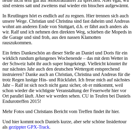
heute nicht sehr gut auf Motorradfahrer zu sprechen. Aber egal, wir
sind erstens satt und zweitens mal wieder ein bisschen aufgewärmt.
In Reutlingen hört es endlich auf zu regnen. Hier trennen sich auch
unsere Wege. Christian und Christina sind fast daheim und Andreas
wohnt am anderen Ende von Stuttgart, d.h. er fährt auch anders als
wir. Ralf und ich nehmen den direkten Weg, schieben die Mopeds in
die Garage und sind froh, aus den nassen Klamotten
rauszukommen.
Ein fettes Dankeschön an dieser Stelle an Daniel und Doris für ein
wirklich rundum gelungenes Wochenende – das mit dem Wetter in
der Schweiz habt ihr auch super hingekriegt. Vielleicht könntet ihr
nur nächstes Jahr auch den deutschen Wettergott entsprechend
instruieren? Danke auch an Christian, Christina und Andreas für die
trotz Regen lustige Hin- und Rückfahrt. Ich freue mich auf nächstes
Jahr – Ralf ist sich noch nicht ganz sicher, ob er mitkommt, weil
schon wieder die wichtigste Veranstaltung der Feuerwehr hier vor
Ort parallel läuft. Aber wir werden sehen. CU in Teufen bei Daniels
Endurotreffen 2015!
Mehr Fotos und Christians Bericht vom Treffen findet ihr hier.
Und hier kommt noch Daniels kurze, aber sehr schöne Insidertour
als
gezippter GPX-Track
.