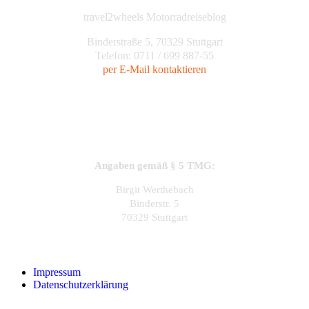
travel2wheels Motorradreiseblog
Binderstraße 5, 70329 Stuttgart
Telefon: 0711 / 699 887-55
per E-Mail kontaktieren
Angaben gemäß § 5 TMG:
Birgit Werthebach
Binderstr. 5
70329 Stuttgart
Impressum
Datenschutzerklärung