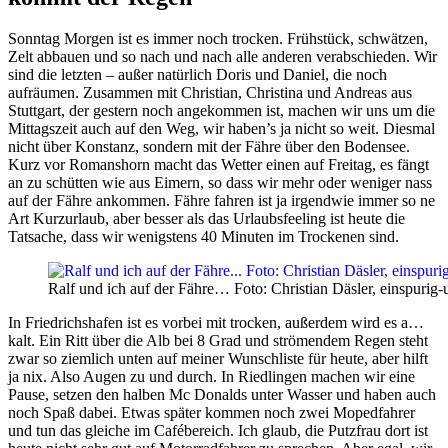
Sonntag Morgen ist es immer noch trocken. Frühstück, schwätzen,
Zelt abbauen und so nach und nach alle anderen verabschieden. Wir
sind die letzten – außer natürlich Doris und Daniel, die noch
aufräumen. Zusammen mit Christian, Christina und Andreas aus
Stuttgart, der gestern noch angekommen ist, machen wir uns um die
Mittagszeit auch auf den Weg, wir haben’s ja nicht so weit. Diesmal
nicht über Konstanz, sondern mit der Fähre über den Bodensee.
Kurz vor Romanshorn macht das Wetter einen auf Freitag, es fängt
an zu schütten wie aus Eimern, so dass wir mehr oder weniger nass
auf der Fähre ankommen. Fähre fahren ist ja irgendwie immer so ne
Art Kurzurlaub, aber besser als das Urlaubsfeeling ist heute die
Tatsache, dass wir wenigstens 40 Minuten im Trockenen sind.
Ralf und ich auf der Fähre… Foto: Christian Däsler, einspurig
In Friedrichshafen ist es vorbei mit trocken, außerdem wird es a…
kalt. Ein Ritt über die Alb bei 8 Grad und strömendem Regen steht
zwar so ziemlich unten auf meiner Wunschliste für heute, aber hilft
ja nix. Also Augen zu und durch. In Riedlingen machen wir eine
Pause, setzen den halben Mc Donalds unter Wasser und haben auch
noch Spaß dabei. Etwas später kommen noch zwei Mopedfahrer
und tun das gleiche im Cafébereich. Ich glaub, die Putzfrau dort ist