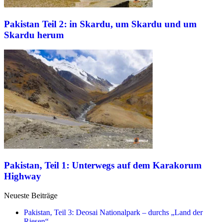
Pakistan Teil 2: in Skardu, um Skardu und um
Skardu herum
Pakistan, Teil 1: Unterwegs auf dem Karakorum
Highway
Neueste Beiträge
Pakistan, Teil 3: Deosai Nationalpark – durchs „Land der
Riesen“