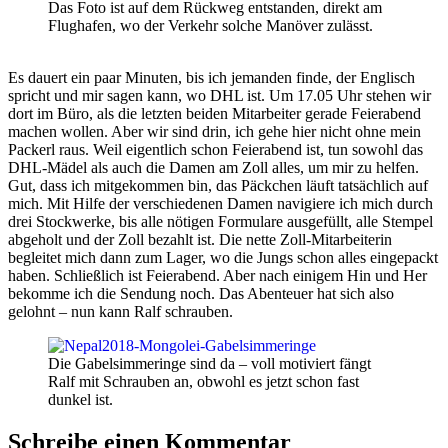
Das Foto ist auf dem Rückweg entstanden, direkt am
Flughafen, wo der Verkehr solche Manöver zulässt.
Es dauert ein paar Minuten, bis ich jemanden finde, der Englisch
spricht und mir sagen kann, wo DHL ist. Um 17.05 Uhr stehen wir
dort im Büro, als die letzten beiden Mitarbeiter gerade Feierabend
machen wollen. Aber wir sind drin, ich gehe hier nicht ohne mein
Packerl raus. Weil eigentlich schon Feierabend ist, tun sowohl das
DHL-Mädel als auch die Damen am Zoll alles, um mir zu helfen.
Gut, dass ich mitgekommen bin, das Päckchen läuft tatsächlich auf
mich. Mit Hilfe der verschiedenen Damen navigiere ich mich durch
drei Stockwerke, bis alle nötigen Formulare ausgefüllt, alle Stempel
abgeholt und der Zoll bezahlt ist. Die nette Zoll-Mitarbeiterin
begleitet mich dann zum Lager, wo die Jungs schon alles eingepackt
haben. Schließlich ist Feierabend. Aber nach einigem Hin und Her
bekomme ich die Sendung noch. Das Abenteuer hat sich also
gelohnt – nun kann Ralf schrauben.
Die Gabelsimmeringe sind da – voll motiviert fängt
Ralf mit Schrauben an, obwohl es jetzt schon fast
dunkel ist.
Schreibe einen Kommentar