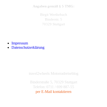
Angaben gemäß § 5 TMG:
Birgit Werthebach
Binderstr. 5
70329 Stuttgart
Impressum
Datenschutzerklärung
travel2wheels Motorradreiseblog
Binderstraße 5, 70329 Stuttgart
Telefon: 0711 / 699 887-55
per E-Mail kontaktieren