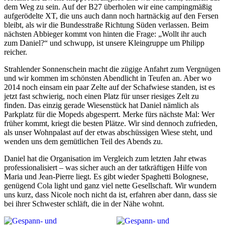
dem Weg zu sein. Auf der B27 überholen wir eine campingmäßig
aufgerödelte XT, die uns auch dann noch hartnäckig auf den Fersen
bleibt, als wir die Bundesstraße Richtung Süden verlassen. Beim
nächsten Abbieger kommt von hinten die Frage: „Wollt ihr auch
zum Daniel?“ und schwupp, ist unsere Kleingruppe um Philipp
reicher.
Strahlender Sonnenschein macht die zügige Anfahrt zum Vergnügen
und wir kommen im schönsten Abendlicht in Teufen an. Aber wo
2014 noch einsam ein paar Zelte auf der Schafwiese standen, ist es
jetzt fast schwierig, noch einen Platz für unser riesiges Zelt zu
finden. Das einzig gerade Wiesenstück hat Daniel nämlich als
Parkplatz für die Mopeds abgesperrt. Merke fürs nächste Mal: Wer
früher kommt, kriegt die besten Plätze. Wir sind dennoch zufrieden,
als unser Wohnpalast auf der etwas abschüssigen Wiese steht, und
wenden uns dem gemütlichen Teil des Abends zu.
Daniel hat die Organisation im Vergleich zum letzten Jahr etwas
professionalisiert – was sicher auch an der tatkräftigen Hilfe von
Maria und Jean-Pierre liegt. Es gibt wieder Spaghetti Bolognese,
genügend Cola light und ganz viel nette Gesellschaft. Wir wundern
uns kurz, dass Nicole noch nicht da ist, erfahren aber dann, dass sie
bei ihrer Schwester schläft, die in der Nähe wohnt.