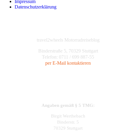
Impressum
Datenschutzerklärung
travel2wheels Motorradreiseblog
Binderstraße 5, 70329 Stuttgart
Telefon: 0711 / 699 887-55
per E-Mail kontaktieren
Angaben gemäß § 5 TMG:
Birgit Werthebach
Binderstr. 5
70329 Stuttgart