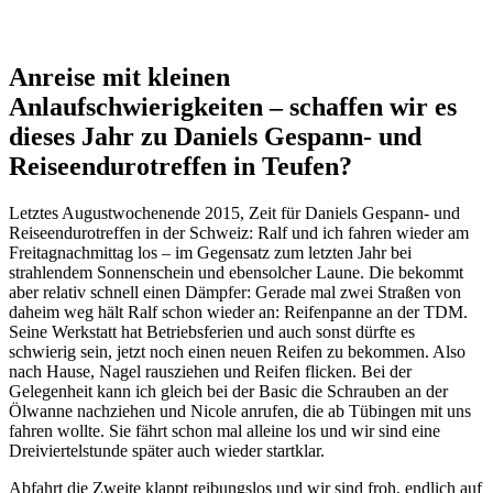
Anreise mit kleinen
Anlaufschwierigkeiten – schaffen wir es
dieses Jahr zu Daniels Gespann- und
Reiseendurotreffen in Teufen?
Letztes Augustwochenende 2015, Zeit für Daniels Gespann- und
Reiseendurotreffen in der Schweiz: Ralf und ich fahren wieder am
Freitagnachmittag los – im Gegensatz zum letzten Jahr bei
strahlendem Sonnenschein und ebensolcher Laune. Die bekommt
aber relativ schnell einen Dämpfer: Gerade mal zwei Straßen von
daheim weg hält Ralf schon wieder an: Reifenpanne an der TDM.
Seine Werkstatt hat Betriebsferien und auch sonst dürfte es
schwierig sein, jetzt noch einen neuen Reifen zu bekommen. Also
nach Hause, Nagel rausziehen und Reifen flicken. Bei der
Gelegenheit kann ich gleich bei der Basic die Schrauben an der
Ölwanne nachziehen und Nicole anrufen, die ab Tübingen mit uns
fahren wollte. Sie fährt schon mal alleine los und wir sind eine
Dreiviertelstunde später auch wieder startklar.
Abfahrt die Zweite klappt reibungslos und wir sind froh, endlich auf