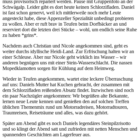
muss provisorisch repariert werden. Pause mit Gruppenfoto an der
Schwägalp. Leider gibt es dort heute keinen Schlorzifladen. Daniel
ist fast schon genervt, weil ich mittlerweile noch mehr Leute
angesteckt habe, diese Appenzeller Spezialität unbedingt probieren
zu wollen. Aber er ruft brav in Teufen beim Dorfbäcker an und
reserviert dort die letzten drei Stücke – wohl, um endlich seine Ruhe
zu haben *grins*.
Nachdem auch Christian und Nicole angekommen sind, geht es
weiter durchs idyllische Heidi-Land. Zur Erfrischung halten wir an
einer Schleuse. Aber nur Nicole geht wirklich ins Wasser – wir
anderen begnügen uns mit einer Stein-Wasserschlacht. Die nassen
Mopedklamotten sorgen für Kühlung auf dem Heimweg.
Wieder in Teufen angekommen, wartet eine leckere Überraschung
auf uns: Daniels Mutter hat Kuchen gebracht, der zusammen mit
dem Schlorzifladen reißenden Absatz findet. Inzwischen sind noch
ein paar Nachzügler angekommen: Wir begrüßen alte Bekannte,
lernen neue Leute kennen und genießen den auf solchen Treffen
üblichen Themenmix rund um Motorradreisen, Motorradtouren,
Traumreisen, Reiseträume und alles, was dazu gehört.
Später am Abend gibt es noch Daniels legendäres Steinpilzrisotto
und so klingt der Abend satt und zufrieden mit netten Menschen und
spannenden Geschichten am Lagerfeuer aus.