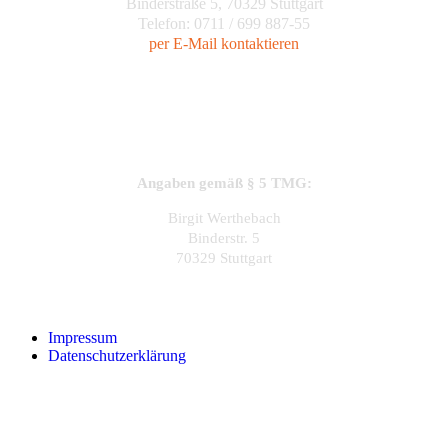
Binderstraße 5, 70329 Stuttgart
Telefon: 0711 / 699 887-55
per E-Mail kontaktieren
Angaben gemäß § 5 TMG:
Birgit Werthebach
Binderstr. 5
70329 Stuttgart
Impressum
Datenschutzerklärung