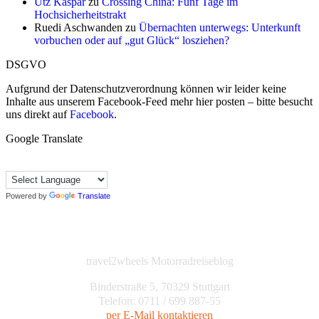
Utz Kaspar
zu
Crossing China: Fünf Tage im
Hochsicherheitstrakt
Ruedi Aschwanden
zu
Übernachten unterwegs: Unterkunft
vorbuchen oder auf „gut Glück“ losziehen?
DSGVO
Aufgrund der Datenschutzverordnung können wir leider keine
Inhalte aus unserem Facebook-Feed mehr hier posten – bitte besucht
uns direkt auf
Facebook
.
Google Translate
Powered by
Translate
travel2wheels Motorradreiseblog
Binderstraße 5, 70329 Stuttgart
Telefon: 0711 / 699 887-55
per E-Mail kontaktieren