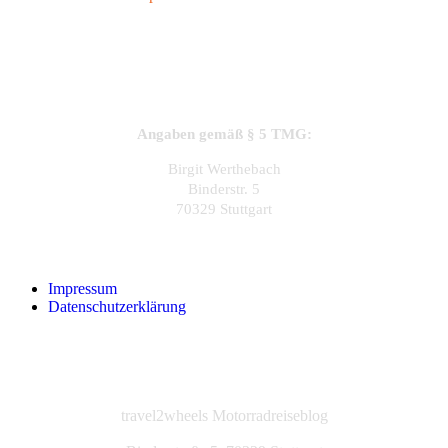
Angaben gemäß § 5 TMG:
Birgit Werthebach
Binderstr. 5
70329 Stuttgart
Impressum
Datenschutzerklärung
travel2wheels Motorradreiseblog