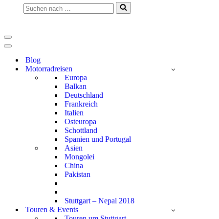
Suchen
nach …
Navigationsmenü
Navigationsmenü
Blog
Motorradreisen
Europa
Balkan
Deutschland
Frankreich
Italien
Osteuropa
Schottland
Spanien und Portugal
Asien
Mongolei
China
Pakistan
Stuttgart – Nepal 2018
Touren & Events
Touren um Stuttgart