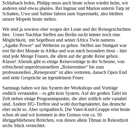
Schlafsack holen, Philipp muss auch heute schon wieder heim, wir
anderen sind etwas planlos. Bei Ingmar und Marion unterm Tarp ist
Schatten, Uwe und Sabine fahren zum Supermarkt, also bleiben
unsere Mopeds heute stehen.
Wir sind ja sowieso eher wegen der Leute und der Reisegeschichten
hier. Unser Nachbar Steffen aus Berlin sucht immer noch eine
Möglichkeit, mit Segelboot und seiner Africa Twin namens
„Agathe Power“ auf Weltreise zu gehen. Steffen aus Stuttgart war
erst für drei Monate in Afrika und was mich besonders freut – hier
sind jede Menge Frauen, die allein auf die große Reise gehen.
Klasse! Abends gibt es einige Reisevorträge in der Scheune, von
erfrischend unprofessionellem „Reiserentner“ bis zum
professionellen „Reisepromi“ ist alles vertreten, danach Open End
und nette Gespräche an irgendeinem Feuer.
Samstags haben wir das System der Workshops und Vorträge
endlich verstanden – es gibt kein System. Auf der großen Tafel im
Zelt stehen einige Programmpunkte, die aber zeitlich sehr variabel
sind. Andere HU-Treffen sind wohl durchgetakteter, das deutsche
eher nicht so. Aber sympathisch. Die Vater-Kind-Gruppe reist heute
schon ab und wir kommen in den Genuss von ca. 50
übriggebliebenen Brötchen, von denen allein Tilman in Rekordzeit
sechs Stück vernichtet.