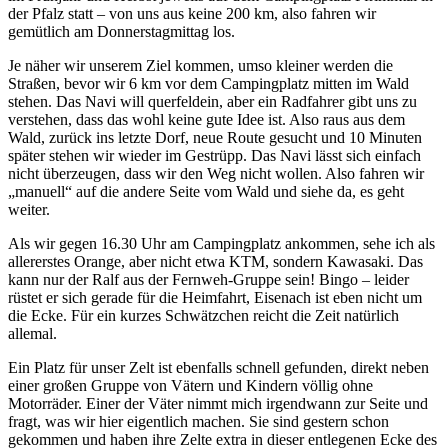
der Pfalz statt – von uns aus keine 200 km, also fahren wir
gemütlich am Donnerstagmittag los.
Je näher wir unserem Ziel kommen, umso kleiner werden die
Straßen, bevor wir 6 km vor dem Campingplatz mitten im Wald
stehen. Das Navi will querfeldein, aber ein Radfahrer gibt uns zu
verstehen, dass das wohl keine gute Idee ist. Also raus aus dem
Wald, zurück ins letzte Dorf, neue Route gesucht und 10 Minuten
später stehen wir wieder im Gestrüpp. Das Navi lässt sich einfach
nicht überzeugen, dass wir den Weg nicht wollen. Also fahren wir
„manuell“ auf die andere Seite vom Wald und siehe da, es geht
weiter.
Als wir gegen 16.30 Uhr am Campingplatz ankommen, sehe ich als
allererstes Orange, aber nicht etwa KTM, sondern Kawasaki. Das
kann nur der Ralf aus der Fernweh-Gruppe sein! Bingo – leider
rüstet er sich gerade für die Heimfahrt, Eisenach ist eben nicht um
die Ecke. Für ein kurzes Schwätzchen reicht die Zeit natürlich
allemal.
Ein Platz für unser Zelt ist ebenfalls schnell gefunden, direkt neben
einer großen Gruppe von Vätern und Kindern völlig ohne
Motorräder. Einer der Väter nimmt mich irgendwann zur Seite und
fragt, was wir hier eigentlich machen. Sie sind gestern schon
gekommen und haben ihre Zelte extra in dieser entlegenen Ecke des