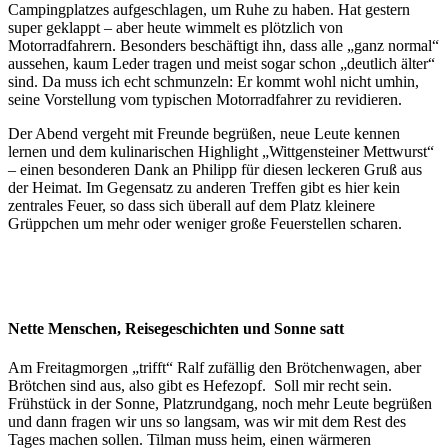
Campingplatzes aufgeschlagen, um Ruhe zu haben. Hat gestern
super geklappt – aber heute wimmelt es plötzlich von
Motorradfahrern. Besonders beschäftigt ihn, dass alle „ganz normal“
aussehen, kaum Leder tragen und meist sogar schon „deutlich älter“
sind. Da muss ich echt schmunzeln: Er kommt wohl nicht umhin,
seine Vorstellung vom typischen Motorradfahrer zu revidieren.
Der Abend vergeht mit Freunde begrüßen, neue Leute kennen
lernen und dem kulinarischen Highlight „Wittgensteiner Mettwurst“
– einen besonderen Dank an Philipp für diesen leckeren Gruß aus
der Heimat. Im Gegensatz zu anderen Treffen gibt es hier kein
zentrales Feuer, so dass sich überall auf dem Platz kleinere
Grüppchen um mehr oder weniger große Feuerstellen scharen.
Nette Menschen, Reisegeschichten und Sonne satt
Am Freitagmorgen „trifft“ Ralf zufällig den Brötchenwagen, aber
Brötchen sind aus, also gibt es Hefezopf. Soll mir recht sein.
Frühstück in der Sonne, Platzrundgang, noch mehr Leute begrüßen
und dann fragen wir uns so langsam, was wir mit dem Rest des
Tages machen sollen. Tilman muss heim, einen wärmeren