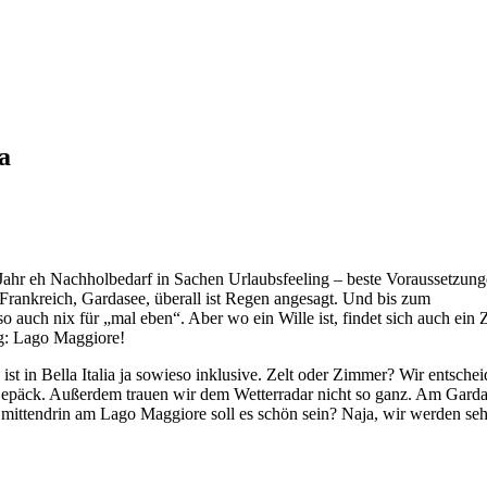
a
 Jahr eh Nachholbedarf in Sachen Urlaubsfeeling – beste Voraussetzung
ankreich, Gardasee, überall ist Regen angesagt. Und bis zum
auch nix für „mal eben“. Aber wo ein Wille ist, findet sich auch ein Z
ng: Lago Maggiore!
ist in Bella Italia ja sowieso inklusive. Zelt oder Zimmer? Wir entsche
 Gepäck. Außerdem trauen wir dem Wetterradar nicht so ganz. Am Gard
ittendrin am Lago Maggiore soll es schön sein? Naja, wir werden s