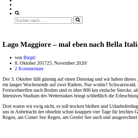
Suchen
nach …
Lago Maggiore – mal eben nach Bella Itali
von
Birgit
8. Oktober 2017
25. November 2020
2 Kommentare
Der 3. Oktober fällt günstig auf einen Dienstag und wir haben dieses
ein langes Wochenende auf zwei Rädern. Nur wohin? Schwarzwald, Fr
Fernwehtreffen nach Brohm sind es über 800 km einfache Strecke, also 
Intensives Studium des Wetterradars bringt schließlich die Erleuchtu
Dort waren wir ewig nicht, es soll trocken bleiben und Urlaubsfeeling 
uns in Anbetracht der ohnehin schon knappen vier Tage für leichtes
Regen, am Comer See Regen, am Genfer See auch und ausgerechnet m