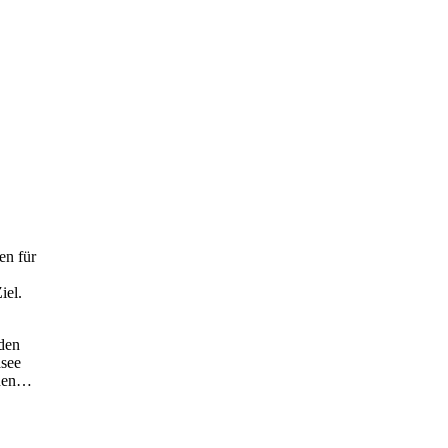
en für
iel.
iden
asee
ehen…