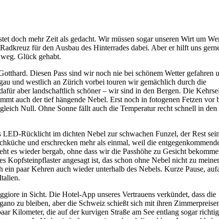
ostet doch mehr Zeit als gedacht. Wir müssen sogar unseren Wirt um W
Radkreuz für den Ausbau des Hinterrades dabei. Aber er hilft uns gern
st weg. Glück gehabt.
otthard. Diesen Pass sind wir noch nie bei schönem Wetter gefahren 
rgau und westlich an Zürich vorbei touren wir gemächlich durch die
afür aber landschaftlich schöner – wir sind in den Bergen. Die Kehrsei
mmt auch der tief hängende Nebel. Erst noch in fotogenen Fetzen vor
 gleich Null. Ohne Sonne fällt auch die Temperatur recht schnell in den
les LED-Rücklicht im dichten Nebel zur schwachen Funzel, der Rest sei
Waschküche und erschrecken mehr als einmal, weil die entgegenkommend
geht es wieder bergab, ohne dass wir die Passhöhe zu Gesicht bekomm
s Kopfsteinpflaster angesagt ist, das schon ohne Nebel nicht zu meine
ach ein paar Kehren auch wieder unterhalb des Nebels. Kurze Pause, auf
talien.
iore in Sicht. Die Hotel-App unseres Vertrauens verkündet, dass die
gano zu bleiben, aber die Schweiz schießt sich mit ihren Zimmerpreise
 paar Kilometer, die auf der kurvigen Straße am See entlang sogar richti