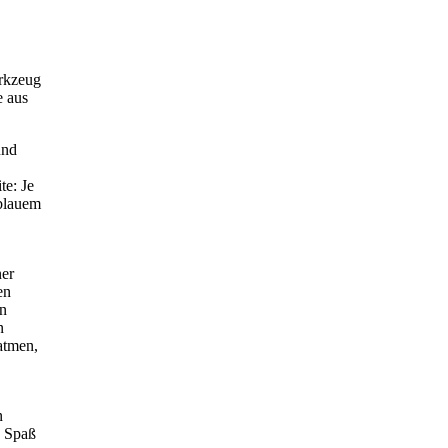
erkzeug
e aus
und
te: Je
 blauem
ner
en
en
n
atmen,
n
g Spaß