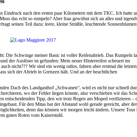
en
 Eindruck nach den ersten paar Kilometern mit dem TKC. Ich hatte au
h. Muss das echt so rumpeln? Aber frau gewöhnt sich an alles und irgen
agt seinen Teil dazu: leere, kleine Sträßle, leuchtende Sonnenblumenf
ht: Die Schwinge meiner Basic ist voller Reifenabrieb. Das Rumpeln la
nd der Auslöser ist gefunden: Mein neuer Hinterreifen scheuert im
 auch nicht??? Wir sind ein wenig ratlos, fahren aber erstmal die letzte
dass sich der Abrieb in Grenzen hält. Und an der beachtlichen
den Dach des Landgasthof „Schwanen“, wird es nicht nur schnell dun
herchieren, wo der Fehler liegen könnte, also verschieben wir das Sc
n entscheidenden Tipp, den wir trotz Regen am Moped verifizieren – 
eingebaut. Für den Mitas hat der Abstand wohl gerade gereicht, aber d
n Möglichkeiten, denn das können wir morgen leicht ändern. Unsere Tour
nem guten Roten vom Kaiserstuhl.