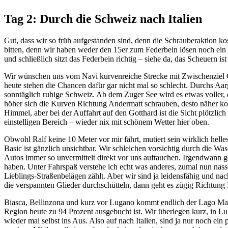
Tag 2: Durch die Schweiz nach Italien
Gut, dass wir so früh aufgestanden sind, denn die Schrauberaktion k
bitten, denn wir haben weder den 15er zum Federbein lösen noch ein 
und schließlich sitzt das Federbein richtig – siehe da, das Scheuern i
Wir wünschen uns vom Navi kurvenreiche Strecke mit Zwischenziel G
heute stehen die Chancen dafür gar nicht mal so schlecht. Durchs Aa
sonntäglich ruhige Schweiz. Ab dem Zuger See wird es etwas voller, d
höher sich die Kurven Richtung Andermatt schrauben, desto näher ko
Himmel, aber bei der Auffahrt auf den Gotthard ist die Sicht plötzlich
einstelligen Bereich – wieder nix mit schönem Wetter hier oben.
Obwohl Ralf keine 10 Meter vor mir fährt, mutiert sein wirklich hel
Basic ist gänzlich unsichtbar. Wir schleichen vorsichtig durch die 
Autos immer so unvermittelt direkt vor uns auftauchen. Irgendwann 
haben. Unter Fahrspaß verstehe ich echt was anderes, zumal nun nasse
Lieblings-Straßenbelägen zählt. Aber wir sind ja leidensfähig und n
die verspannten Glieder durchschütteln, dann geht es zügig Richtung I
Biasca, Bellinzona und kurz vor Lugano kommt endlich der Lago Magg
Region heute zu 94 Prozent ausgebucht ist. Wir überlegen kurz, in Lu
wieder mal selbst ins Aus. Also auf nach Italien, sind ja nur noch ein