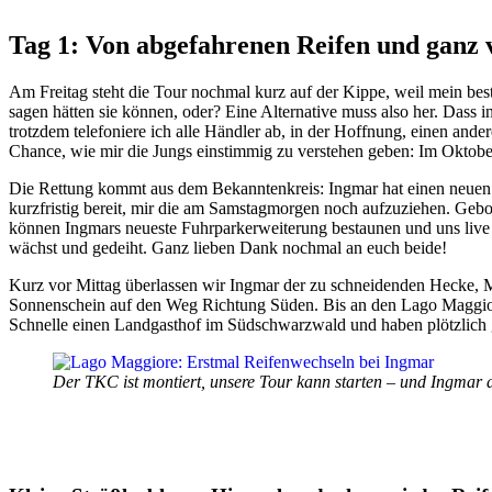
Tag 1: Von abgefahrenen Reifen und ganz vi
Am Freitag steht die Tour nochmal kurz auf der Kippe, weil mein beste
sagen hätten sie können, oder? Eine Alternative muss also her. Dass in
trotzdem telefoniere ich alle Händler ab, in der Hoffnung, einen an
Chance, wie mir die Jungs einstimmig zu verstehen geben: Im Oktober
Die Rettung kommt aus dem Bekanntenkreis: Ingmar hat einen neuen S
kurzfristig bereit, mir die am Samstagmorgen noch aufzuziehen. Ge
können Ingmars neueste Fuhrparkerweiterung bestaunen und uns liv
wächst und gedeiht. Ganz lieben Dank nochmal an euch beide!
Kurz vor Mittag überlassen wir Ingmar der zu schneidenden Hecke, 
Sonnenschein auf den Weg Richtung Süden. Bis an den Lago Maggior
Schnelle einen Landgasthof im Südschwarzwald und haben plötzlich g
Der TKC ist montiert, unsere Tour kann starten – und Ingmar 