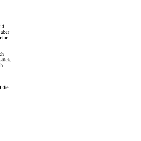
eid
 aber
eine
ch
stück,
ch
 die