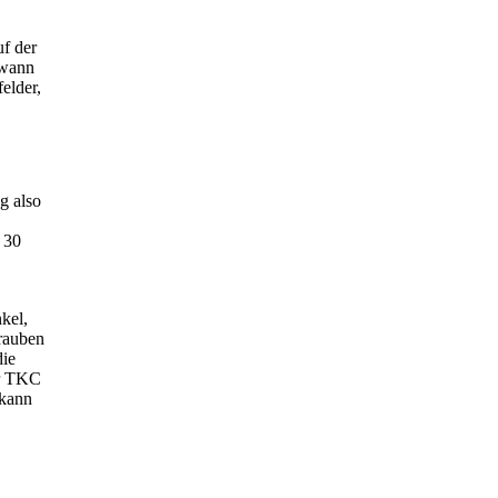
f der
dwann
elder,
g also
n 30
kel,
hrauben
die
er TKC
 kann