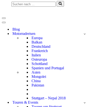
Suchen
nach …
Navigationsmenü
Navigationsmenü
Blog
Motorradreisen
Europa
Balkan
Deutschland
Frankreich
Italien
Osteuropa
Schottland
Spanien und Portugal
Asien
Mongolei
China
Pakistan
Stuttgart – Nepal 2018
Touren & Events
Touren um Stuttgart