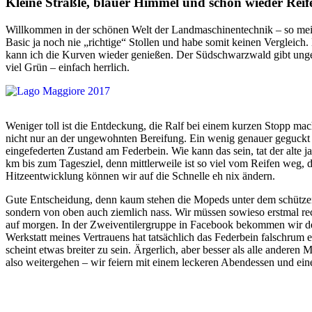
Kleine Sträßle, blauer Himmel und schon wieder Reif
Willkommen in der schönen Welt der Landmaschinentechnik – so mein
Basic ja noch nie „richtige“ Stollen und habe somit keinen Vergleic
kann ich die Kurven wieder genießen. Der Südschwarzwald gibt ungefr
viel Grün – einfach herrlich.
Weniger toll ist die Entdeckung, die Ralf bei einem kurzen Stopp mac
nicht nur an der ungewohnten Bereifung. Ein wenig genauer geguckt u
eingefederten Zustand am Federbein. Wie kann das sein, tat der alte ja
km bis zum Tagesziel, denn mittlerweile ist so viel vom Reifen weg, 
Hitzeentwicklung können wir auf die Schnelle eh nix ändern.
Gute Entscheidung, denn kaum stehen die Mopeds unter dem schützen
sondern von oben auch ziemlich nass. Wir müssen sowieso erstmal rec
auf morgen. In der Zweiventilergruppe in Facebook bekommen wir de
Werkstatt meines Vertrauens hat tatsächlich das Federbein falschrum 
scheint etwas breiter zu sein. Ärgerlich, aber besser als alle andere
also weitergehen – wir feiern mit einem leckeren Abendessen und ei