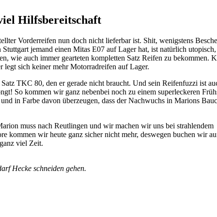
el Hilfsbereitschaft
llter Vorderreifen nun doch nicht lieferbar ist. Shit, wenigstens Besch
 Stuttgart jemand einen Mitas E07 auf Lager hat, ist natürlich utopisch,
deren, wie auch immer gearteten kompletten Satz Reifen zu bekommen. K
 legt sich keiner mehr Motorradreifen auf Lager.
atz TKC 80, den er gerade nicht braucht. Und sein Reifenfuzzi ist au
bongt! So kommen wir ganz nebenbei noch zu einem superleckeren Früh
e und in Farbe davon überzeugen, dass der Nachwuchs in Marions Bau
Marion muss nach Reutlingen und wir machen wir uns bei strahlendem
e kommen wir heute ganz sicher nicht mehr, deswegen buchen wir auf
anz viel Zeit.
darf Hecke schneiden gehen.