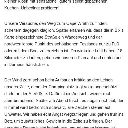
kleiner Kiosk mit sensationell gutem selbst gebackenen
Kuchen. Unbedingt probieren!
Unsere Versuche, den Weg zum Cape Wrath zu finden,
scheitern dagegen kläglich. Später erfahren wir, dass die in Bix’s
Karte eingezeichnete Straße ein Wanderweg und der
nordwestlichste Punkt des schottischen Festlands nur zu Fuß
oder mit dem Boot zu erreichen ist. Da wir keine Lust haben, 18
Kilometer zu laufen, geben wir unseren Plan auf und richten uns
in Durness häuslich ein.
Der Wind zerrt schon beim Aufbauen kräftig an den Leinen
unserer Zelte, denn der Campingplatz liegt völlig ungeschützt
direkt an der Steilküste. Dafür ist die Aussieht wieder mal
atemberaubend. Später am Abend frischt es sogar noch auf, der
Himmel wird bedrohlich schwarz, alle Zeichen stehen auf
Unwetter. Wir haben echt Angst wegzufliegen und gehen früh ins
Bett, um zusätzliches Gewicht in die Zelte zu bringen. Der
erwartete Regen bleibt jedoch aus, am nächsten Morgen ist