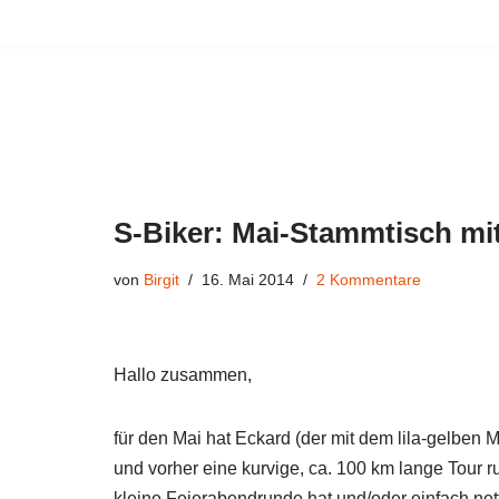
Zum
Inhalt
springen
S-Biker: Mai-Stammtisch mi
von
Birgit
16. Mai 2014
2 Kommentare
Hallo zusammen,
für den Mai hat Eckard (der mit dem lila-gelben
und vorher eine kurvige, ca. 100 km lange Tour r
kleine Feierabendrunde hat und/oder einfach nett