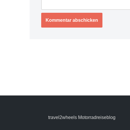
travel2wheels Motorradreiseblog