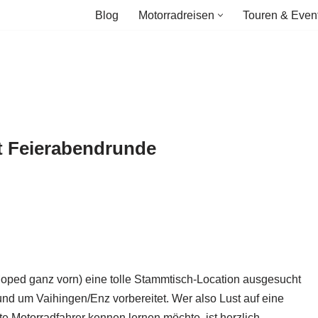
Blog
Motorradreisen
Touren & Even
t Feierabendrunde
 Moped ganz vorn) eine tolle Stammtisch-Location ausgesucht
und um Vaihingen/Enz vorbereitet. Wer also Lust auf eine
e Motorradfahrer kennen lernen möchte, ist herzlich