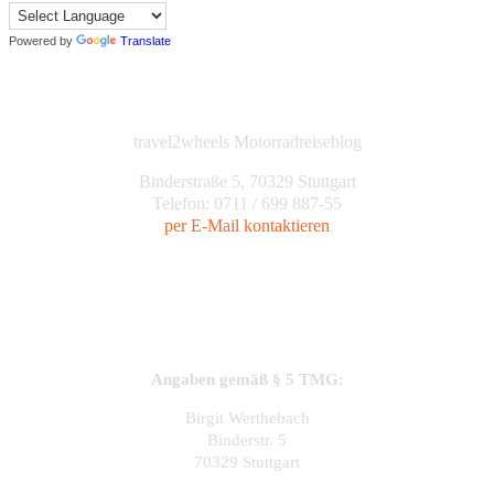
Powered by
Translate
travel2wheels Motorradreiseblog
Binderstraße 5, 70329 Stuttgart
Telefon: 0711 / 699 887-55
per E-Mail kontaktieren
Angaben gemäß § 5 TMG:
Birgit Werthebach
Binderstr. 5
70329 Stuttgart