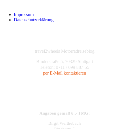
Impressum
Datenschutzerklärung
travel2wheels Motorradreiseblog
Binderstraße 5, 70329 Stuttgart
Telefon: 0711 / 699 887-55
per E-Mail kontaktieren
Angaben gemäß § 5 TMG:
Birgit Werthebach