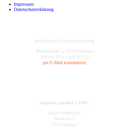
Impressum
Datenschutzerklärung
travel2wheels Motorradreiseblog
Binderstraße 5, 70329 Stuttgart
Telefon: 0711 / 699 887-55
per E-Mail kontaktieren
Angaben gemäß § 5 TMG:
Birgit Werthebach
Binderstr. 5
70329 Stuttgart