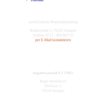
travel2wheels Motorradreiseblog
Binderstraße 5, 70329 Stuttgart
Telefon: 0711 / 699 887-55
per E-Mail kontaktieren
Angaben gemäß § 5 TMG:
Birgit Werthebach
Binderstr. 5
70329 Stuttgart