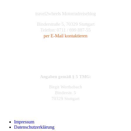
travel2wheels Motorradreiseblog
Binderstraße 5, 70329 Stuttgart
Telefon: 0711 / 699 887-55
per E-Mail kontaktieren
Angaben gemäß § 5 TMG:
Birgit Werthebach
Binderstr. 5
70329 Stuttgart
Impressum
Datenschutzerklärung