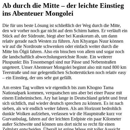
Ab durch die Mitte – der leichte Einstieg
ins Abenteuer Mongolei
Die für uns beste Lösung ist schließlich der Weg durch die Mitte,
den wir vorher noch gar nicht auf dem Schirm hatten. Er verläuft ein
Stück auf der Südroute, biegt aber bei Karakorum ab, um dann
relativ gerade nach Westen zu führen. Am Khyargas Nuur können
wir auf die Nordroute schwenken oder einfach weiter durch die
Mitte bis Ölgii fahren. Also ein bisschen von allem und sogar noch
die landschaftlich abwechslungsreichste Route. Ein weiterer
Pluspunkt: Bis Tosontsengel sind nur Pässe und Nebenstraßen
ungeteert. Unser Abenteuer Mongolei beginnt also mit rund 800 km
Teerstraße und nur gelegentlichen Schotterstücken noch relativ easy
– ein Einstieg, der uns sehr gut gefällt.
Am ersten Tag wollten wir eigentlich bis zum Khogno Tarna
Nationalpark kommen, verquatschen uns aber bei einer Pause mit
einem Einheimischen. Ary hat lange in Deutschland gelebt und freut
sich sichtlich, mal wieder deutsch sprechen zu können. Es ist nach
sieben, als wir endlich weiter fahren. Als am Horizont bedrohlich
dunkle Wolken aufziehen, verlassen wir die Hauptstraße kurz vor
Gurvanbulag, fahren auf der leichten Erdpiste ein paar Kilometer
außer Sichtweite und können uns dort nicht so recht für einen
Zeltplatz entscheiden. Überall ist grüne Wiese mit toller Aussicht