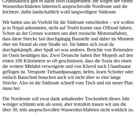
Grundsätzlich gibt es dafür zwei Hauptrouten: die wegen der vielen
Wasserdurchfahrten fahrerisch anspruchsvolle Nordroute und die
leichtere, dafür landschaftlich wohl langweiligere Südroute.
Wir hatten uns im Vorfeld für die Südroute entschieden – wir wollen
ja in Nepal ankommen, nicht auf Teufel komm raus Offroad fahren.
Schon an der Grenze warnten uns aber russische Motorradfahrer,
dass diese Strecke fast durchgängig Baustelle und daher im Moment
eher ein Strand als eine Straße sei. Sie hätten sich zwar da
durchgekämpft, aber Spaß sei was anderes. Berichte von Reisenden
im Oasis bestätigen das. Zwei Deutsche haben ihre Mopeds auf den
ersten 100 Kilometern so oft geschmissen, dass die Sozia des einen
die weitere Mitfahrt verweigerte und von Khovd nach Ulaanbaatar
geflogen ist. Verspurte Tiefsandpassagen, tiefen, losen Schotter oder
einfach Bauschutt brauchen auch wir nicht über so eine lange
Strecke. Also ist die Südroute schnell vom Tisch und ein neuer Plan
muss her.
Die Nordroute soll zwar dank anhaltender Trockenheit dieses Jahr
weniger schlimm sein als sonst, aber trotzdem trauen wir uns die
über 30, teils anspruchsvollen Wasserdurchfahrten nicht wirklich zu.