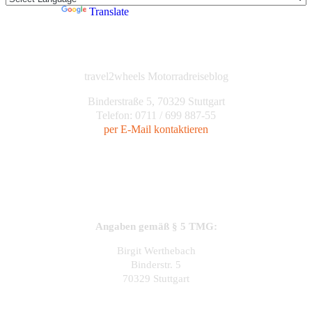
Powered by
Translate
travel2wheels Motorradreiseblog
Binderstraße 5, 70329 Stuttgart
Telefon: 0711 / 699 887-55
per E-Mail kontaktieren
Angaben gemäß § 5 TMG:
Birgit Werthebach
Binderstr. 5
70329 Stuttgart