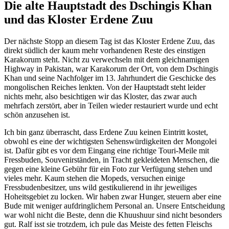
Die alte Hauptstadt des Dschingis Khan
und das Kloster Erdene Zuu
Der nächste Stopp an diesem Tag ist das Kloster Erdene Zuu, das
direkt südlich der kaum mehr vorhandenen Reste des einstigen
Karakorum steht. Nicht zu verwechseln mit dem gleichnamigen
Highway in Pakistan, war Karakorum der Ort, von dem Dschingis
Khan und seine Nachfolger im 13. Jahrhundert die Geschicke des
mongolischen Reiches lenkten. Von der Hauptstadt steht leider
nichts mehr, also besichtigen wir das Kloster, das zwar auch
mehrfach zerstört, aber in Teilen wieder restauriert wurde und echt
schön anzusehen ist.
Ich bin ganz überrascht, dass Erdene Zuu keinen Eintritt kostet,
obwohl es eine der wichtigsten Sehenswürdigkeiten der Mongolei
ist. Dafür gibt es vor dem Eingang eine richtige Touri-Meile mit
Fressbuden, Souvenirständen, in Tracht gekleideten Menschen, die
gegen eine kleine Gebühr für ein Foto zur Verfügung stehen und
vieles mehr. Kaum stehen die Mopeds, versuchen einige
Fressbudenbesitzer, uns wild gestikulierend in ihr jeweiliges
Hoheitsgebiet zu locken. Wir haben zwar Hunger, steuern aber eine
Bude mit weniger aufdringlichem Personal an. Unsere Entscheidung
war wohl nicht die Beste, denn die Khuushuur sind nicht besonders
gut. Ralf isst sie trotzdem, ich pule das Meiste des fetten Fleischs