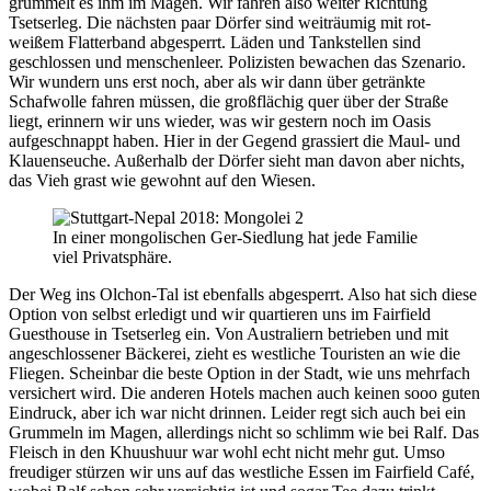
grummelt es ihm im Magen. Wir fahren also weiter Richtung
Tsetserleg. Die nächsten paar Dörfer sind weiträumig mit rot-
weißem Flatterband abgesperrt. Läden und Tankstellen sind
geschlossen und menschenleer. Polizisten bewachen das Szenario.
Wir wundern uns erst noch, aber als wir dann über getränkte
Schafwolle fahren müssen, die großflächig quer über der Straße
liegt, erinnern wir uns wieder, was wir gestern noch im Oasis
aufgeschnappt haben. Hier in der Gegend grassiert die Maul- und
Klauenseuche. Außerhalb der Dörfer sieht man davon aber nichts,
das Vieh grast wie gewohnt auf den Wiesen.
In einer mongolischen Ger-Siedlung hat jede Familie
viel Privatsphäre.
Der Weg ins Olchon-Tal ist ebenfalls abgesperrt. Also hat sich diese
Option von selbst erledigt und wir quartieren uns im Fairfield
Guesthouse in Tsetserleg ein. Von Australiern betrieben und mit
angeschlossener Bäckerei, zieht es westliche Touristen an wie die
Fliegen. Scheinbar die beste Option in der Stadt, wie uns mehrfach
versichert wird. Die anderen Hotels machen auch keinen sooo guten
Eindruck, aber ich war nicht drinnen. Leider regt sich auch bei ein
Grummeln im Magen, allerdings nicht so schlimm wie bei Ralf. Das
Fleisch in den Khuushuur war wohl echt nicht mehr gut. Umso
freudiger stürzen wir uns auf das westliche Essen im Fairfield Café,