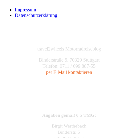
Impressum
Datenschutzerklärung
travel2wheels Motorradreiseblog
Binderstraße 5, 70329 Stuttgart
Telefon: 0711 / 699 887-55
per E-Mail kontaktieren
Angaben gemäß § 5 TMG:
Birgit Werthebach
Binderstr. 5