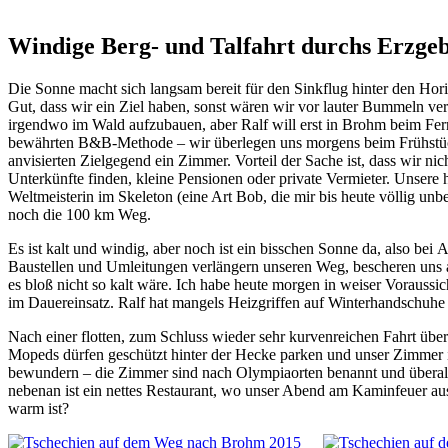
Windige Berg- und Talfahrt durchs Erzgeb
Die Sonne macht sich langsam bereit für den Sinkflug hinter den Hor
Gut, dass wir ein Ziel haben, sonst wären wir vor lauter Bummeln ver
irgendwo im Wald aufzubauen, aber Ralf will erst in Brohm beim Fern
bewährten B&B-Methode – wir überlegen uns morgens beim Frühstück 
anvisierten Zielgegend ein Zimmer. Vorteil der Sache ist, dass wir n
Unterkünfte finden, kleine Pensionen oder private Vermieter. Unsere h
Weltmeisterin im Skeleton (eine Art Bob, die mir bis heute völlig unb
noch die 100 km Weg.
Es ist kalt und windig, aber noch ist ein bisschen Sonne da, also be
Baustellen und Umleitungen verlängern unseren Weg, bescheren uns a
es bloß nicht so kalt wäre. Ich habe heute morgen in weiser Voraussic
im Dauereinsatz. Ralf hat mangels Heizgriffen auf Winterhandschuhe 
Nach einer flotten, zum Schluss wieder sehr kurvenreichen Fahrt übe
Mopeds dürfen geschützt hinter der Hecke parken und unser Zimmer ist
bewundern – die Zimmer sind nach Olympiaorten benannt und überall 
nebenan ist ein nettes Restaurant, wo unser Abend am Kaminfeuer aus
warm ist?