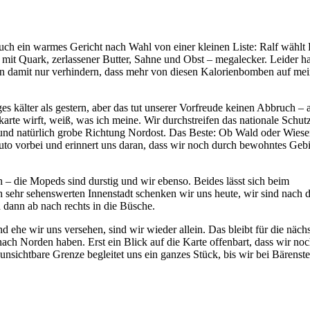
uch ein warmes Gericht nach Wahl von einer kleinen Liste: Ralf wählt
ni mit Quark, zerlassener Butter, Sahne und Obst – megalecker. Leider h
irn damit nur verhindern, dass mehr von diesen Kalorienbomben auf me
es kälter als gestern, aber das tut unserer Vorfreude keinen Abbruch – 
rte wirft, weiß, was ich meine. Wir durchstreifen das nationale Schut
und natürlich grobe Richtung Nordost. Das Beste: Ob Wald oder Wiese
Auto vorbei und erinnert uns daran, dass wir noch durch bewohntes Gebi
in – die Mopeds sind durstig und wir ebenso. Beides lässt sich beim
 sehr sehenswerten Innenstadt schenken wir uns heute, wir sind nach 
d dann ab nach rechts in die Büsche.
 ehe wir uns versehen, sind wir wieder allein. Das bleibt für die näch
nach Norden haben. Erst ein Blick auf die Karte offenbart, dass wir noc
nsichtbare Grenze begleitet uns ein ganzes Stück, bis wir bei Bärenste