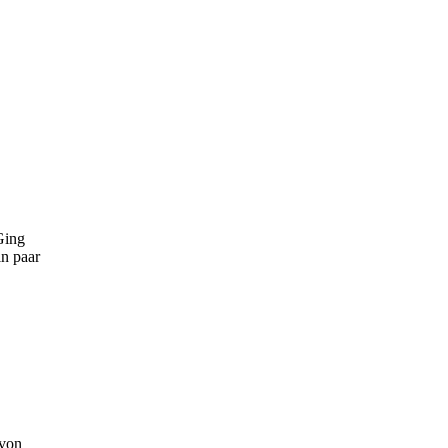
Ging
n paar
 von