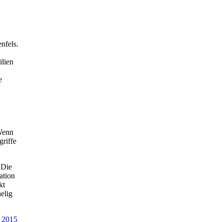
nfels.
ilien
e
 Wenn
griffe
 Die
ation
kt
elig