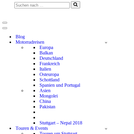
Suchen
nach …
Navigationsmenü
Navigationsmenü
Blog
Motorradreisen
Europa
Balkan
Deutschland
Frankreich
Italien
Osteuropa
Schottland
Spanien und Portugal
Asien
Mongolei
China
Pakistan
Stuttgart – Nepal 2018
Touren & Events
Touren um Stuttgart