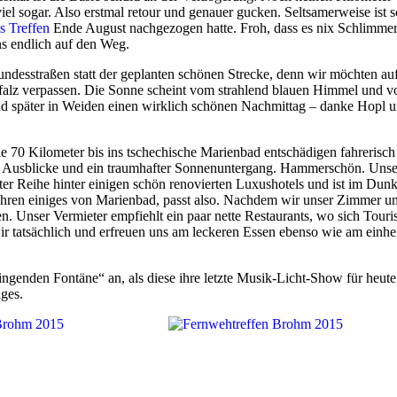
iel sogar. Also erstmal retour und genauer gucken. Seltsamerweise ist 
s Treffen
Ende August nachgezogen hatte. Froh, dass es nix Schlimme
ns endlich auf den Weg.
Bundesstraßen statt der geplanten schönen Strecke, denn wir möchten au
falz verpassen. Die Sonne scheint vom strahlend blauen Himmel und v
nd später in Weiden einen wirklich schönen Nachmittag – danke Hopl 
ie 70 Kilometer bis ins tschechische Marienbad entschädigen fahrerisch
ne Ausblicke und ein traumhafter Sonnenuntergang. Hammerschön. Unse
ter Reihe hinter einigen schön renovierten Luxushotels und ist im Dun
fahren einiges von Marienbad, passt also. Nachdem wir unser Zimmer u
n. Unser Vermieter empfiehlt ein paar nette Restaurants, wo sich Touri
wir tatsächlich und erfreuen uns am leckeren Essen ebenso wie am einh
enden Fontäne“ an, als diese ihre letzte Musik-Licht-Show für heute
ages.