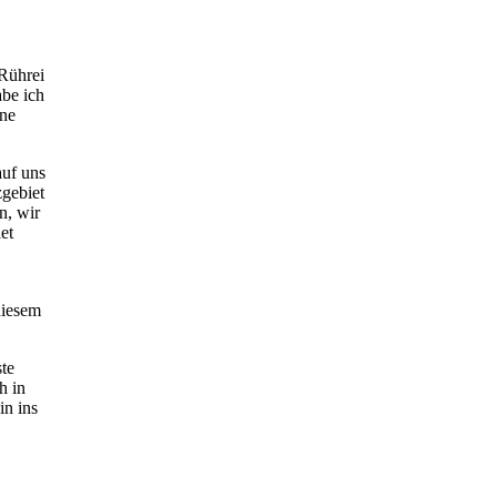
 Rührei
abe ich
ine
auf uns
zgebiet
n, wir
et
diesem
ste
h in
in ins