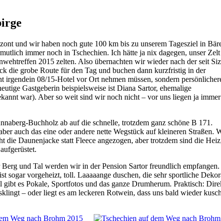
irge
izont und wir haben noch gute 100 km bis zu unserem Tagesziel in Bäre
mutlich immer noch in Tschechien. Ich hätte ja nix dagegen, unser Zelt
wehtreffen 2015 zelten. Also übernachten wir wieder nach der seit Siz
die grobe Route für den Tag und buchen dann kurzfristig in der
icht irgendein 08/15-Hotel vor Ort nehmen müssen, sondern persönlicher
eutige Gastgeberin beispielsweise ist Diana Sartor, ehemalige
ekannt war). Aber so weit sind wir noch nicht – vor uns liegen ja immer
i Annaberg-Buchholz ab auf die schnelle, trotzdem ganz schöne B 171.
ber auch das eine oder andere nette Wegstück auf kleineren Straßen.
ht die Daunenjacke statt Fleece angezogen, aber trotzdem sind die Heiz
aufgerüstet.
r Berg und Tal werden wir in der Pension Sartor freundlich empfangen.
 sogar vorgeheizt, toll. Laaaaange duschen, die sehr sportliche Dekor
gibt es Pokale, Sportfotos und das ganze Drumherum. Praktisch: Dire
klingt – oder liegt es am leckeren Rotwein, dass uns bald wieder kusch