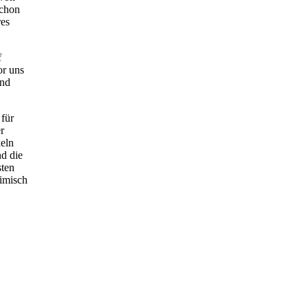
schon
res
f
or uns
und
 für
r
keln
nd die
sten
eimisch