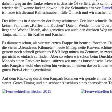
daheim weg an der Tanke sehen wir, dass sie Öl verliert, ganz schön v
wieder die Ölwanne locker, obwohl ich die Schrauben erst vor
Daniel
ist, lasse ich diesmal Ralf schrauben, fülle Öl nach und wir machen u
Der führt uns in Anbetracht der fortgeschrittenen Zeit über schnelle 
keinen Fall unser „Kaffee und Kuchen“-Date in Weiden in der Oberp
liegt eine Woche Urlaub, also genießen wir auch den direkten Weg u
Tanja, nicht nur für Kaffee und Kuchen.
Es dämmert schon, als wir zur letzten Etappe für heute aufbrechen. D
die vielen „Geradeaus-Kilometer“ heute Mittag: nette Kurven, schö
gestern noch schnell gebuchtes B&B liegt mitten im Zentrum, in zwei
gar nicht so einfach zu finden. Aber so sehen wir schon beim Durch
Mopeds einen Parkplatz haben, stürzen wir uns ins kurstädtische Lebe
oder Kurgäste wohl eher selten hin verirren. In einem davon landen 
guten Preis-Leistungsverhältnis.
Auf dem Rückweg durch den Kurpark kommen wir gerade an der „Sing
startet. Gutes Timing und ein schöner Abschluss eines ebensolchen T