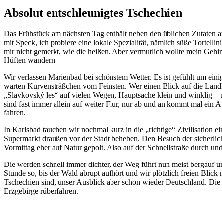
Absolut entschleunigtes Tschechien
Das Frühstück am nächsten Tag enthält neben den üblichen Zutaten a
mit Speck, ich probiere eine lokale Spezialität, nämlich süße Tortelli
mir nicht gemerkt, wie die heißen. Aber vermutlich wollte mein Geh
Hüften wandern.
Wir verlassen Marienbad bei schönstem Wetter. Es ist gefühlt um einig
warten Kurvensträßchen vom Feinsten. Wer einen Blick auf die Landka
„Slavkovský les“ auf vielen Wegen, Hauptsache klein und winklig – 
sind fast immer allein auf weiter Flur, nur ab und an kommt mal ein 
fahren.
In Karlsbad tauchen wir nochmal kurz in die „richtige“ Zivilisation e
Supermarkt draußen vor der Stadt beheben. Den Besuch der sicherlich
Vormittag eher auf Natur gepolt. Also auf der Schnellstraße durch un
Die werden schnell immer dichter, der Weg führt nun meist bergauf und
Stunde so, bis der Wald abrupt aufhört und wir plötzlich freien Blick 
Tschechien sind, unser Ausblick aber schon wieder Deutschland. Die u
Erzgebirge rüberfahren.