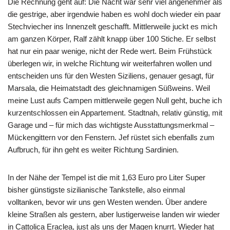
Die Rechnung geht auf: Die Nacht war sehr viel angenehmer als
die gestrige, aber irgendwie haben es wohl doch wieder ein paar
Stechviecher ins Innenzelt geschafft. Mittlerweile juckt es mich
am ganzen Körper, Ralf zählt knapp über 100 Stiche. Er selbst
hat nur ein paar wenige, nicht der Rede wert. Beim Frühstück
überlegen wir, in welche Richtung wir weiterfahren wollen und
entscheiden uns für den Westen Siziliens, genauer gesagt, für
Marsala, die Heimatstadt des gleichnamigen Süßweins. Weil
meine Lust aufs Campen mittlerweile gegen Null geht, buche ich
kurzentschlossen ein Appartement. Stadtnah, relativ günstig, mit
Garage und – für mich das wichtigste Ausstattungsmerkmal –
Mückengittern vor den Fenstern. Jef rüstet sich ebenfalls zum
Aufbruch, für ihn geht es weiter Richtung Sardinien.
In der Nähe der Tempel ist die mit 1,63 Euro pro Liter Super
bisher günstigste sizilianische Tankstelle, also einmal
volltanken, bevor wir uns gen Westen wenden. Über andere
kleine Straßen als gestern, aber lustigerweise landen wir wieder
in Cattolica Eraclea, just als uns der Magen knurrt. Wieder hat